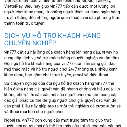
Việt Nam đến các ví điện tử phổ biến như MoMo, ZaloPay,
ViettelPay. Điều này giúp vin777 tiếp cận được một lượng lớn
người chơi khác nhau, từ những người thích sử dụng ngân hàng
truyền thống đến những người quen thuộc với các phương thức
thanh toán trực tuyến.
DỊCH VỤ HỖ TRỢ KHÁCH HÀNG
CHUYÊN NGHIỆP
vin777 đặt sự hài lòng của khách hàng lên hàng đầu, vì vậy họ
cung cấp dịch vụ hỗ trợ khách hàng chuyên nghiệp và tận tâm.
Đội ngũ hỗ trợ khách hàng của vin777 luôn sẵn sàng giải đáp
mọi thắc mắc và hỗ trợ người chơi 24/7 thông qua nhiều kênh
khác nhau, bao gồm chat trực tuyến, email và điện thoại.
Sự chuyên nghiệp của đội ngũ hỗ trợ khách hàng vin777 thể
hiện ở khả năng giải quyết vấn đề nhanh chóng và hiệu quả. Họ
không chỉ trả lời các câu hỏi của người chơi mà còn cung cấp
các giải pháp cụ thể để giúp người chơi giải quyết các vấn đề
gặp phải. Điều này giúp tạo ra một trải nghiệm cá cược suôn sẻ
và thoải mái hơn cho người chơi.
Ngoài ra, vin777 còn cung cấp một trung tâm trợ giúp trực
tuyến, nơi người chơi có thể tìm thấy câu trả lời cho các câu hỏi