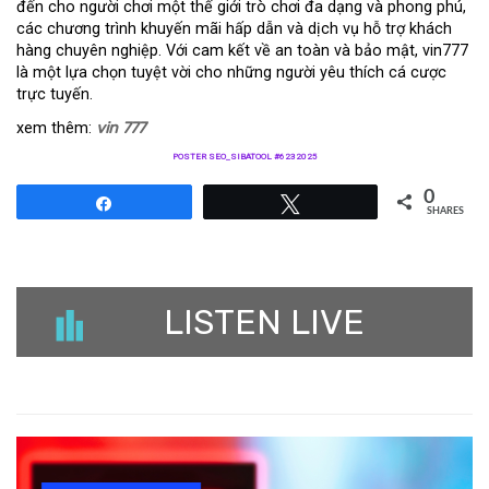
đến cho người chơi một thế giới trò chơi đa dạng và phong phú,
các chương trình khuyến mãi hấp dẫn và dịch vụ hỗ trợ khách
hàng chuyên nghiệp. Với cam kết về an toàn và bảo mật, vin777
là một lựa chọn tuyệt vời cho những người yêu thích cá cược
trực tuyến.
xem thêm:
vin 777
POSTER SEO_SIBATOOL #6232025
0
Share
Tweet
SHARES
LISTEN LIVE