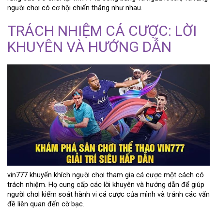
người chơi có cơ hội chiến thắng như nhau.
TRÁCH NHIỆM CÁ CƯỢC: LỜI
KHUYÊN VÀ HƯỚNG DẪN
vin777 khuyến khích người chơi tham gia cá cược một cách có
trách nhiệm. Họ cung cấp các lời khuyên và hướng dẫn để giúp
người chơi kiểm soát hành vi cá cược của mình và tránh các vấn
đề liên quan đến cờ bạc.