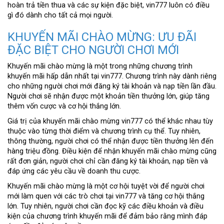
hoàn trả tiền thua và các sự kiện đặc biệt, vin777 luôn có điều
gì đó dành cho tất cả mọi người.
KHUYẾN MÃI CHÀO MỪNG: ƯU ĐÃI
ĐẶC BIỆT CHO NGƯỜI CHƠI MỚI
Khuyến mãi chào mừng là một trong những chương trình
khuyến mãi hấp dẫn nhất tại vin777. Chương trình này dành riêng
cho những người chơi mới đăng ký tài khoản và nạp tiền lần đầu.
Người chơi sẽ nhận được một khoản tiền thưởng lớn, giúp tăng
thêm vốn cược và cơ hội thắng lớn.
Giá trị của khuyến mãi chào mừng vin777 có thể khác nhau tùy
thuộc vào từng thời điểm và chương trình cụ thể. Tuy nhiên,
thông thường, người chơi có thể nhận được tiền thưởng lên đến
hàng triệu đồng. Điều kiện để nhận khuyến mãi chào mừng cũng
rất đơn giản, người chơi chỉ cần đăng ký tài khoản, nạp tiền và
đáp ứng các yêu cầu về doanh thu cược.
Khuyến mãi chào mừng là một cơ hội tuyệt vời để người chơi
mới làm quen với các trò chơi tại vin777 và tăng cơ hội thắng
lớn. Tuy nhiên, người chơi cần đọc kỹ các điều khoản và điều
kiện của chương trình khuyến mãi để đảm bảo rằng mình đáp