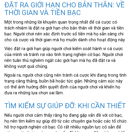
ĐẶT RA GIỚI HẠN CHO BẢN THÂN: VỀ
THỜI GIAN VÀ TIỀN BẠC
Một trong những lời khuyên quan trọng nhất để cá cược có
trách nhiệm là đặt ra giới hạn cho bản thân về thời gian và tiền
bạc. Người chơi nên xác định trước số tiền mà họ sẵn sàng chi
cho cá cược và thời gian mà họ muốn dành cho hoạt động này.
Việc đặt ra giới hạn giúp người chơi kiểm soát hành vi cá cược
của mình và tránh rơi vào tình trạng nghiện cờ bạc. Người chơi
nên tuân thủ nghiêm ngặt các giới hạn mà họ đã đặt ra và
không vượt quá chúng.
Ngoài ra, người chơi cũng nên tránh cá cược khi đang trong tình
trạng căng thẳng, buồn bã hoặc tức giận. Những cảm xúc này
có thể ảnh hưởng đến quyết định của người chơi và khiến họ
đưa ra những lựa chọn sai lầm.
TÌM KIẾM SỰ GIÚP ĐỠ: KHI CẦN THIẾT
Nếu người chơi cảm thấy rằng họ đang gặp vấn đề với cờ bạc,
họ nên tìm kiếm sự giúp đỡ từ các chuyên gia hoặc các tổ chức
hỗ trợ người nghiện cờ bạc. Có rất nhiều nguồn lực có sẵn để