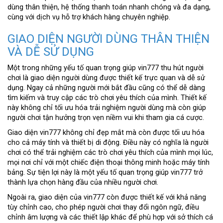
dùng thân thiện, hệ thống thanh toán nhanh chóng và đa dạng,
cùng với dịch vụ hỗ trợ khách hàng chuyên nghiệp.
GIAO DIỆN NGƯỜI DÙNG THÂN THIỆN
VÀ DỄ SỬ DỤNG
Một trong những yếu tố quan trọng giúp vin777 thu hút người
chơi là giao diện người dùng được thiết kế trực quan và dễ sử
dụng. Ngay cả những người mới bắt đầu cũng có thể dễ dàng
tìm kiếm và truy cập các trò chơi yêu thích của mình. Thiết kế
này không chỉ tối ưu hóa trải nghiệm người dùng mà còn giúp
người chơi tận hưởng trọn vẹn niềm vui khi tham gia cá cược.
Giao diện vin777 không chỉ đẹp mắt mà còn được tối ưu hóa
cho cả máy tính và thiết bị di động. Điều này có nghĩa là người
chơi có thể trải nghiệm các trò chơi yêu thích của mình mọi lúc,
mọi nơi chỉ với một chiếc điện thoại thông minh hoặc máy tính
bảng. Sự tiện lợi này là một yếu tố quan trọng giúp vin777 trở
thành lựa chọn hàng đầu của nhiều người chơi.
Ngoài ra, giao diện của vin777 còn được thiết kế với khả năng
tùy chỉnh cao, cho phép người chơi thay đổi ngôn ngữ, điều
chỉnh âm lượng và các thiết lập khác để phù hợp với sở thích cá