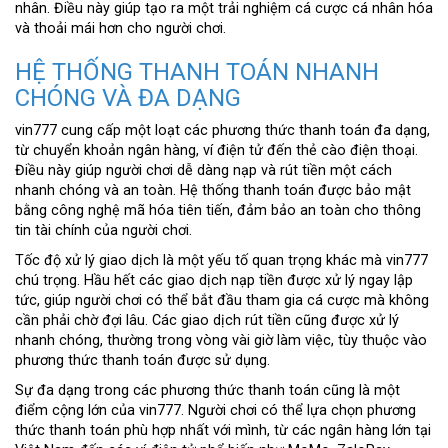
nhân. Điều này giúp tạo ra một trải nghiệm cá cược cá nhân hóa
và thoải mái hơn cho người chơi.
HỆ THỐNG THANH TOÁN NHANH
CHÓNG VÀ ĐA DẠNG
vin777 cung cấp một loạt các phương thức thanh toán đa dạng,
từ chuyển khoản ngân hàng, ví điện tử đến thẻ cào điện thoại.
Điều này giúp người chơi dễ dàng nạp và rút tiền một cách
nhanh chóng và an toàn. Hệ thống thanh toán được bảo mật
bằng công nghệ mã hóa tiên tiến, đảm bảo an toàn cho thông
tin tài chính của người chơi.
Tốc độ xử lý giao dịch là một yếu tố quan trọng khác mà vin777
chú trọng. Hầu hết các giao dịch nạp tiền được xử lý ngay lập
tức, giúp người chơi có thể bắt đầu tham gia cá cược mà không
cần phải chờ đợi lâu. Các giao dịch rút tiền cũng được xử lý
nhanh chóng, thường trong vòng vài giờ làm việc, tùy thuộc vào
phương thức thanh toán được sử dụng.
Sự đa dạng trong các phương thức thanh toán cũng là một
điểm cộng lớn của vin777. Người chơi có thể lựa chọn phương
thức thanh toán phù hợp nhất với mình, từ các ngân hàng lớn tại