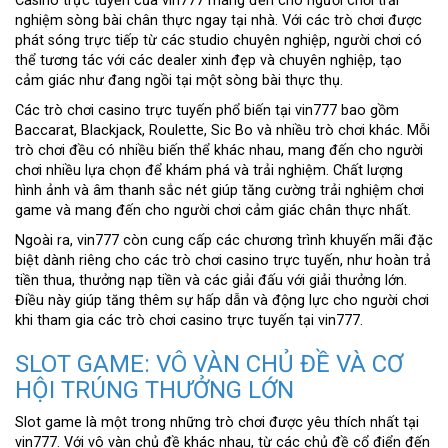
Casino trực tuyến của vin777 mang đến cho người chơi trải
nghiệm sòng bài chân thực ngay tại nhà. Với các trò chơi được
phát sóng trực tiếp từ các studio chuyên nghiệp, người chơi có
thể tương tác với các dealer xinh đẹp và chuyên nghiệp, tạo
cảm giác như đang ngồi tại một sòng bài thực thụ.
Các trò chơi casino trực tuyến phổ biến tại vin777 bao gồm
Baccarat, Blackjack, Roulette, Sic Bo và nhiều trò chơi khác. Mỗi
trò chơi đều có nhiều biến thể khác nhau, mang đến cho người
chơi nhiều lựa chọn để khám phá và trải nghiệm. Chất lượng
hình ảnh và âm thanh sắc nét giúp tăng cường trải nghiệm chơi
game và mang đến cho người chơi cảm giác chân thực nhất.
Ngoài ra, vin777 còn cung cấp các chương trình khuyến mãi đặc
biệt dành riêng cho các trò chơi casino trực tuyến, như hoàn trả
tiền thua, thưởng nạp tiền và các giải đấu với giải thưởng lớn.
Điều này giúp tăng thêm sự hấp dẫn và động lực cho người chơi
khi tham gia các trò chơi casino trực tuyến tại vin777.
SLOT GAME: VÔ VÀN CHỦ ĐỀ VÀ CƠ
HỘI TRÚNG THƯỞNG LỚN
Slot game là một trong những trò chơi được yêu thích nhất tại
vin777. Với vô vàn chủ đề khác nhau, từ các chủ đề cổ điển đến