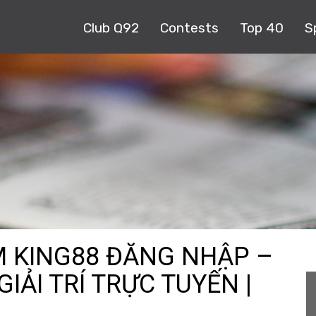
Club Q92
Contests
Top 40
S
ỆM KING88 ĐĂNG NHẬP –
IẢI TRÍ TRỰC TUYẾN |