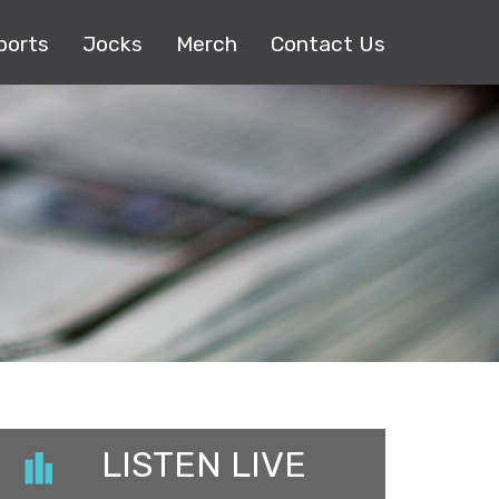
ports
Jocks
Merch
Contact Us
LISTEN LIVE