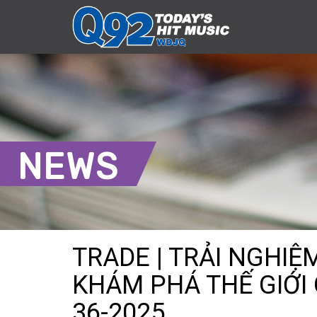
NEWS
TRADE | TRẢI NGHI
KHÁM PHÁ THẾ GIỚI G
36-2025