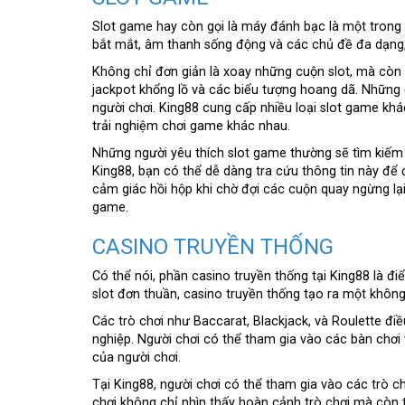
Slot game hay còn gọi là máy đánh bạc là một trong 
bắt mắt, âm thanh sống động và các chủ đề đa dạng, s
Không chỉ đơn giản là xoay những cuộn slot, mà còn 
jackpot khổng lồ và các biểu tượng hoang dã. Những 
người chơi. King88 cung cấp nhiều loại slot game kh
trải nghiệm chơi game khác nhau.
Những người yêu thích slot game thường sẽ tìm kiếm 
King88, bạn có thể dễ dàng tra cứu thông tin này để
cảm giác hồi hộp khi chờ đợi các cuộn quay ngừng lại
game.
CASINO TRUYỀN THỐNG
Có thể nói, phần casino truyền thống tại King88 là 
slot đơn thuần, casino truyền thống tạo ra một không
Các trò chơi như Baccarat, Blackjack, và Roulette đi
nghiệp. Người chơi có thể tham gia vào các bàn chơi
của người chơi.
Tại King88, người chơi có thể tham gia vào các trò ch
chơi không chỉ nhìn thấy hoàn cảnh trò chơi mà còn t