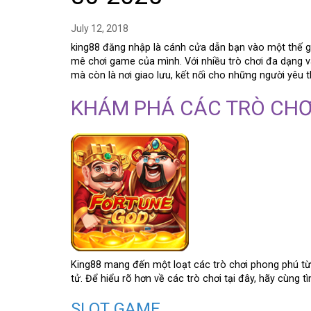
July 12, 2018
king88 đăng nhập là cánh cửa dẫn bạn vào một thế gi
mê chơi game của mình. Với nhiều trò chơi đa dạng và
mà còn là nơi giao lưu, kết nối cho những người yêu t
KHÁM PHÁ CÁC TRÒ CHƠI
King88 mang đến một loạt các trò chơi phong phú từ
tử. Để hiểu rõ hơn về các trò chơi tại đây, hãy cùng 
SLOT GAME