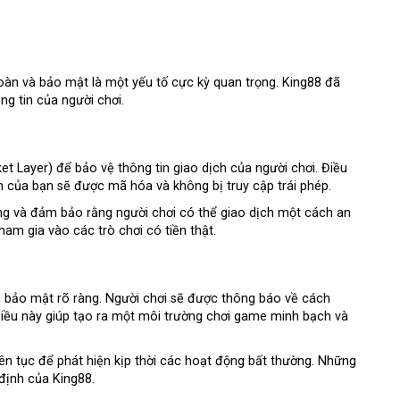
toàn và bảo mật là một yếu tố cực kỳ quan trọng. King88 đã
g tin của người chơi.
 Layer) để bảo vệ thông tin giao dịch của người chơi. Điều
nh của bạn sẽ được mã hóa và không bị truy cập trái phép.
ông và đảm bảo rằng người chơi có thể giao dịch một cách an
ham gia vào các trò chơi có tiền thật.
 bảo mật rõ ràng. Người chơi sẽ được thông báo về cách
Điều này giúp tạo ra một môi trường chơi game minh bạch và
ên tục để phát hiện kịp thời các hoạt động bất thường. Những
định của King88.