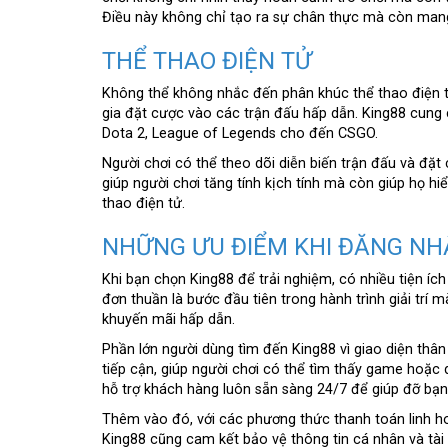
Điều này không chỉ tạo ra sự chân thực mà còn mang
THỂ THAO ĐIỆN TỬ
Không thể không nhắc đến phân khúc thể thao điện t
gia đặt cược vào các trận đấu hấp dẫn. King88 cung c
Dota 2, League of Legends cho đến CSGO.
Người chơi có thể theo dõi diễn biến trận đấu và đặ
giúp người chơi tăng tính kịch tính mà còn giúp họ h
thao điện tử.
NHỮNG ƯU ĐIỂM KHI ĐĂNG NH
Khi bạn chọn King88 để trải nghiệm, có nhiều tiện í
đơn thuần là bước đầu tiên trong hành trình giải trí
khuyến mãi hấp dẫn.
Phần lớn người dùng tìm đến King88 vì giao diện thâ
tiếp cận, giúp người chơi có thể tìm thấy game hoặc
hỗ trợ khách hàng luôn sẵn sàng 24/7 để giúp đỡ bạn 
Thêm vào đó, với các phương thức thanh toán linh hoạ
King88 cũng cam kết bảo vệ thông tin cá nhân và tà