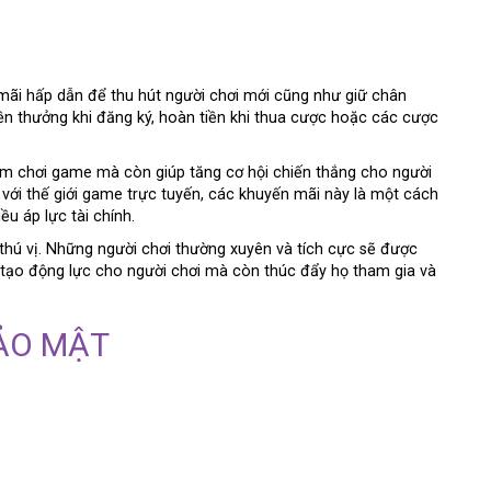
ãi hấp dẫn để thu hút người chơi mới cũng như giữ chân
iền thưởng khi đăng ký, hoàn tiền khi thua cược hoặc các cược
m chơi game mà còn giúp tăng cơ hội chiến thắng cho người
 với thế giới game trực tuyến, các khuyến mãi này là một cách
u áp lực tài chính.
 thú vị. Những người chơi thường xuyên và tích cực sẽ được
 tạo động lực cho người chơi mà còn thúc đẩy họ tham gia và
ẢO MẬT