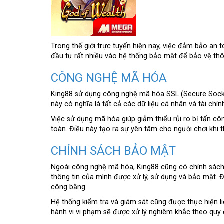
Trong thế giới trực tuyến hiện nay, việc đảm bảo an 
đầu tư rất nhiều vào hệ thống bảo mật để bảo vệ thôn
CÔNG NGHỆ MÃ HÓA
King88 sử dụng công nghệ mã hóa SSL (Secure Socket
này có nghĩa là tất cả các dữ liệu cá nhân và tài chí
Việc sử dụng mã hóa giúp giảm thiểu rủi ro bị tấn c
toàn. Điều này tạo ra sự yên tâm cho người chơi khi t
CHÍNH SÁCH BẢO MẬT
Ngoài công nghệ mã hóa, King88 cũng có chính sách
thông tin của mình được xử lý, sử dụng và bảo mật. 
công bằng.
Hệ thống kiểm tra và giám sát cũng được thực hiện li
hành vi vi phạm sẽ được xử lý nghiêm khắc theo quy 