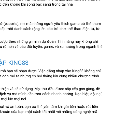
 đến không khí sòng bạc sang trọng tại nhà.
ử (esports), nơi mà những người yêu thích game có thể tham
ấp một danh sách rộng lớn các trò chơi thể thao điện tử, từ
t cược theo những gì mình dự đoán. Tính năng này không chỉ
iểu rõ hơn về các đội tuyển, game, và xu hướng trong ngành thể
ẬP KING88
ch mà bạn sẽ nhận được. Việc đăng nhập vào King88 không chỉ
 mà còn mở ra những cơ hội thắng lớn cùng nhiều chương trình
n thiện và dễ sử dụng. Mọi thứ đều được sắp xếp gọn gàng, dễ
 dịch vụ mà mình cần một cách nhanh chóng. Đặc biệt, đội ngũ
mọi lúc mọi nơi.
t và an toàn, bạn có thể yên tâm khi gửi tiền hoặc rút tiền.
i khoản của bạn một cách tốt nhất với những công nghệ mã