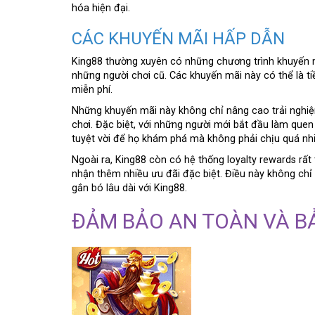
hóa hiện đại.
CÁC KHUYẾN MÃI HẤP DẪN
King88 thường xuyên có những chương trình khuyến m
những người chơi cũ. Các khuyến mãi này có thể là t
miễn phí.
Những khuyến mãi này không chỉ nâng cao trải nghiệ
chơi. Đặc biệt, với những người mới bắt đầu làm quen
tuyệt vời để họ khám phá mà không phải chịu quá nhiề
Ngoài ra, King88 còn có hệ thống loyalty rewards rất
nhận thêm nhiều ưu đãi đặc biệt. Điều này không chỉ
gắn bó lâu dài với King88.
ĐẢM BẢO AN TOÀN VÀ B