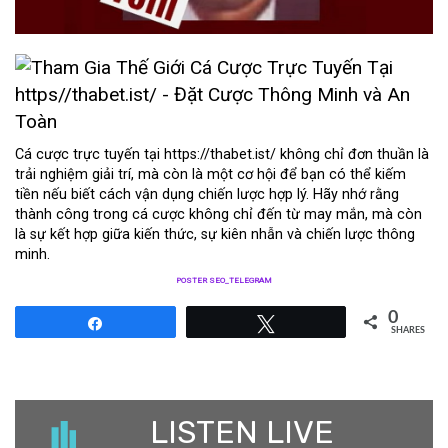
Cá cược trực tuyến tại https://thabet.ist/ không chỉ đơn thuần là
trải nghiệm giải trí, mà còn là một cơ hội để bạn có thể kiếm
tiền nếu biết cách vận dụng chiến lược hợp lý. Hãy nhớ rằng
thành công trong cá cược không chỉ đến từ may mắn, mà còn
là sự kết hợp giữa kiến thức, sự kiên nhẫn và chiến lược thông
minh.
POSTER SEO_TELEGRAM
0
Share
Tweet
SHARES
LISTEN LIVE