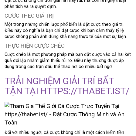
Đặt cược không chỉ đơn giản là may rủi, mà còn là nghệ thuật
phân tích và ra quyết định.
CƯỢC THEO GIÁ TRỊ
Một trong những chiến lược phổ biến là đặt cược theo giá trị.
Điều này có nghĩa là bạn chỉ đặt cược khi bạn cảm thấy tỷ lệ
cược không phản ánh đúng khả năng thực tế của một sự kiện.
THỰC HIỆN CƯỢC CHÉO
Cược chéo là một phương pháp mà bạn đặt cược vào cả hai kết
quả đối lập nhằm giảm thiểu rủi ro. Điều này thường được áp
dụng trong các trận đấu thể thao nơi có nhiều bất ngờ.
TRẢI NGHIỆM GIẢI TRÍ BẤT
TẬN TẠI HTTPS://THABET.IST/
Đối với nhiều người, cá cược không chỉ là một cách kiếm tiền