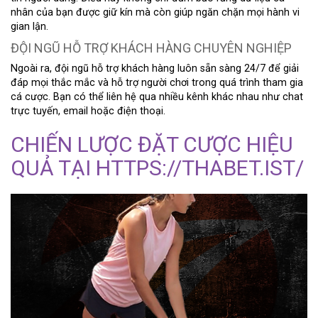
nhân của bạn được giữ kín mà còn giúp ngăn chặn mọi hành vi
gian lận.
ĐỘI NGŨ HỖ TRỢ KHÁCH HÀNG CHUYÊN NGHIỆP
Ngoài ra, đội ngũ hỗ trợ khách hàng luôn sẵn sàng 24/7 để giải
đáp mọi thắc mắc và hỗ trợ người chơi trong quá trình tham gia
cá cược. Bạn có thể liên hệ qua nhiều kênh khác nhau như chat
trực tuyến, email hoặc điện thoại.
CHIẾN LƯỢC ĐẶT CƯỢC HIỆU
QUẢ TẠI HTTPS://THABET.IST/