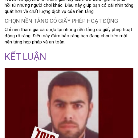
hồi từ những người chơi khác. Điều này giúp bạn có cái nhìn tổng
quát hơn về chất lượng dịch vụ của nền tảng.
CHỌN NỀN TẢNG CÓ GIẤY PHÉP HOẠT ĐỘNG
Chỉ nên tham gia cá cược tại những nền tảng có giấy phép hoạt
động rõ ràng. Điều này đảm bảo rằng bạn đang chơi trên một
nền tảng hợp pháp và an toàn.
KẾT LUẬN