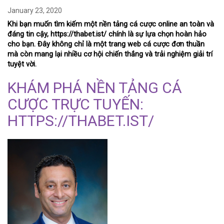
January 23, 2020
Khi bạn muốn tìm kiếm một nền tảng cá cược online an toàn và
đáng tin cậy, https://thabet.ist/ chính là sự lựa chọn hoàn hảo
cho bạn. Đây không chỉ là một trang web cá cược đơn thuần
mà còn mang lại nhiều cơ hội chiến thắng và trải nghiệm giải trí
tuyệt vời.
KHÁM PHÁ NỀN TẢNG CÁ
CƯỢC TRỰC TUYẾN:
HTTPS://THABET.IST/