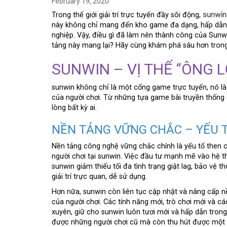
February 19, 2020
Trong thế giới giải trí trực tuyến đầy sôi động,
sunwin
này không chỉ mang đến kho game đa dạng, hấp dẫn
nghiệp. Vậy, điều gì đã làm nên thành công của Sunw
tảng này mang lại? Hãy cùng khám phá sâu hơn trong 
SUNWIN – VỊ THẾ “ÔNG 
sunwin không chỉ là một cổng game trực tuyến, nó là 
của người chơi. Từ những tựa game bài truyền thống đ
lòng bất kỳ ai.
NỀN TẢNG VỮNG CHẮC – YẾU T
Nền tảng công nghệ vững chắc chính là yếu tố then 
người chơi tại sunwin. Việc đầu tư mạnh mẽ vào hệ t
sunwin giảm thiểu tối đa tình trạng giật lag, bảo vệ
giải trí trực quan, dễ sử dụng.
Hơn nữa, sunwin còn liên tục cập nhật và nâng cấp n
của người chơi. Các tính năng mới, trò chơi mới và 
xuyên, giữ cho sunwin luôn tươi mới và hấp dẫn trong
được những người chơi cũ mà còn thu hút được một l