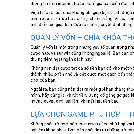
thông tin trên internet hoặc tham gia các diễn đàn,
Việc hiểu rõ luật chơi không chỉ giúp bạn tránh đượ
chính xác và tối ưu hóa cơ hội chiến thắng. Ví dụ, tro
tính điểm sẽ giúp bạn đưa ra những quyết định đúng 
QUẢN LÝ VỐN – CHÌA KHÓA T
Quản lý vốn là một trong những yếu tố quan trọng nhấ
cược nào, và sunwin cũng không ngoại lệ. Bạn cần p
thủ nghiêm ngặt ngân sách này.
Không nên đặt cược tất cả số tiền bạn có vào một vá
thành nhiều phần nhỏ và đặt cược một cách cẩn thận. 
chơi của bạn.
Ngoài ra, bạn cũng nên đặt ra một giới hạn thắng th
mình, hãy dừng lại và rút tiền. Đừng cố gắng gỡ gạc 
những quyết định sai lầm và mất hết tiền bạc.
LỰA CHỌN GAME PHÙ HỢP – TỐ
Không phải trò chơi nào tại sunwin cũng phù hợp với 
nghiệm khác nhau. Bạn cần phải tìm ra những trò chơi