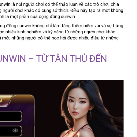
win là nơi người chơi có thể thảo luận về các trò chơi, chia
g người chơi khác có cùng sở thích. Điều này tạo ra một không
mình là một phần của cộng đồng sunwin.
cộng đồng sunwin không chỉ làm tăng thêm niềm vui và sự hứng
ợc nhiều kinh nghiệm và kỹ năng từ những người chơi khác.
ơi mới, những người có thể học hỏi được nhiều điều từ những
UNWIN – TỪ TÂN THỦ ĐẾN