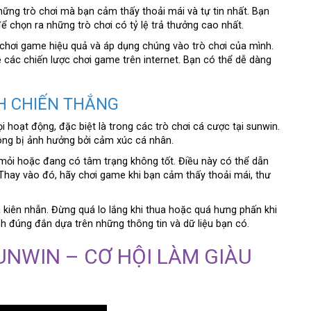
hững trò chơi mà bạn cảm thấy thoải mái và tự tin nhất. Bạn
ể chọn ra những trò chơi có tỷ lệ trả thưởng cao nhất.
 chơi game hiệu quả và áp dụng chúng vào trò chơi của mình.
ề các chiến lược chơi game trên internet. Bạn có thể dễ dàng
H CHIẾN THẮNG
 hoạt động, đặc biệt là trong các trò chơi cá cược tại sunwin.
ông bị ảnh hưởng bởi cảm xúc cá nhân.
ỏi hoặc đang có tâm trạng không tốt. Điều này có thể dẫn
 Thay vào đó, hãy chơi game khi bạn cảm thấy thoải mái, thư
 và kiên nhẫn. Đừng quá lo lắng khi thua hoặc quá hưng phấn khi
h đúng đắn dựa trên những thông tin và dữ liệu bạn có.
UNWIN – CƠ HỘI LÀM GIÀU