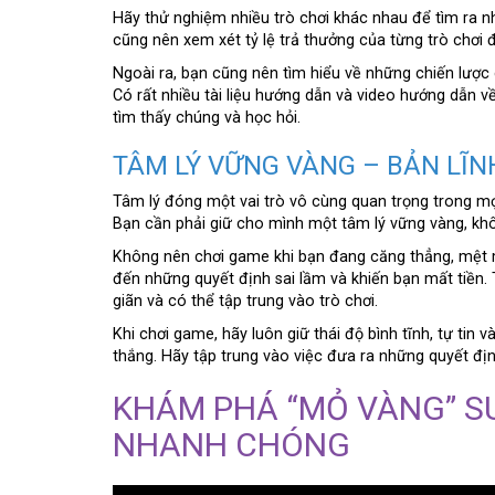
Hãy thử nghiệm nhiều trò chơi khác nhau để tìm ra n
cũng nên xem xét tỷ lệ trả thưởng của từng trò chơi đ
Ngoài ra, bạn cũng nên tìm hiểu về những chiến lược
Có rất nhiều tài liệu hướng dẫn và video hướng dẫn v
tìm thấy chúng và học hỏi.
TÂM LÝ VỮNG VÀNG – BẢN LĨN
Tâm lý đóng một vai trò vô cùng quan trọng trong mọi
Bạn cần phải giữ cho mình một tâm lý vững vàng, kh
Không nên chơi game khi bạn đang căng thẳng, mệt m
đến những quyết định sai lầm và khiến bạn mất tiền.
giãn và có thể tập trung vào trò chơi.
Khi chơi game, hãy luôn giữ thái độ bình tĩnh, tự tin
thắng. Hãy tập trung vào việc đưa ra những quyết địn
KHÁM PHÁ “MỎ VÀNG” S
NHANH CHÓNG