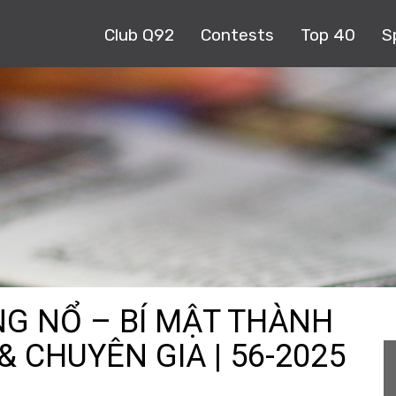
Club Q92
Contests
Top 40
S
NG NỔ – BÍ MẬT THÀNH
 CHUYÊN GIA | 56-2025