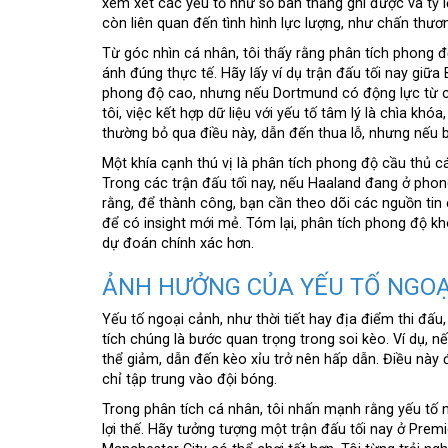
xem xét các yếu tố như số bàn thắng ghi được và tỷ 
còn liên quan đến tình hình lực lượng, như chấn thươ
Từ góc nhìn cá nhân, tôi thấy rằng phân tích phong đ
ánh đúng thực tế. Hãy lấy ví dụ trận đấu tối nay gi
phong độ cao, nhưng nếu Dortmund có động lực từ cu
tôi, việc kết hợp dữ liệu với yếu tố tâm lý là chìa k
thường bỏ qua điều này, dẫn đến thua lỗ, nhưng nếu bạn
Một khía cạnh thú vị là phân tích phong độ cầu thủ c
Trong các trận đấu tối nay, nếu Haaland đang ở phong 
rằng, để thành công, bạn cần theo dõi các nguồn tin
để có insight mới mẻ. Tóm lại, phân tích phong độ k
dự đoán chính xác hơn.
ẢNH HƯỞNG CỦA YẾU TỐ NGOẠ
Yếu tố ngoại cảnh, như thời tiết hay địa điểm thi đấu
tích chúng là bước quan trọng trong soi kèo. Ví dụ, n
thể giảm, dẫn đến kèo xỉu trở nên hấp dẫn. Điều này 
chỉ tập trung vào đội bóng.
Trong phân tích cá nhân, tôi nhấn mạnh rằng yếu tố 
lợi thế. Hãy tưởng tượng một trận đấu tối nay ở Prem