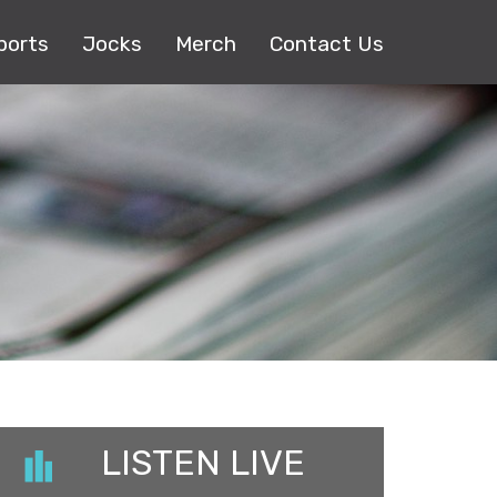
ports
Jocks
Merch
Contact Us
LISTEN LIVE