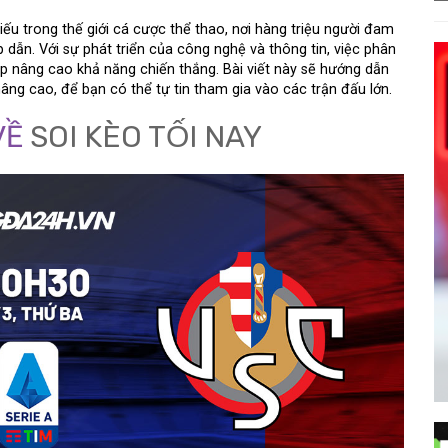
iếu trong thế giới cá cược thể thao, nơi hàng triệu người đam
dẫn. Với sự phát triển của công nghệ và thông tin, việc phân
úp nâng cao khả năng chiến thắng. Bài viết này sẽ hướng dẫn
nâng cao, để bạn có thể tự tin tham gia vào các trận đấu lớn.
VỀ
SOI KÈO TỐI NAY