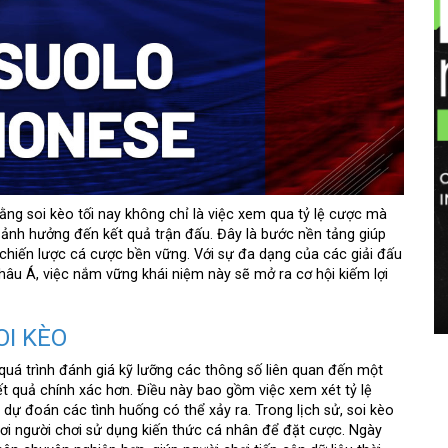
rằng soi kèo tối nay không chỉ là việc xem qua tỷ lệ cược mà
ố ảnh hưởng đến kết quả trận đấu. Đây là bước nền tảng giúp
 chiến lược cá cược bền vững. Với sự đa dạng của các giải đấu
hâu Á, việc nắm vững khái niệm này sẽ mở ra cơ hội kiếm lợi
OI KÈO
là quá trình đánh giá kỹ lưỡng các thông số liên quan đến một
ết quả chính xác hơn. Điều này bao gồm việc xem xét tỷ lệ
 dự đoán các tình huống có thể xảy ra. Trong lịch sử, soi kèo
ơi người chơi sử dụng kiến thức cá nhân để đặt cược. Ngày