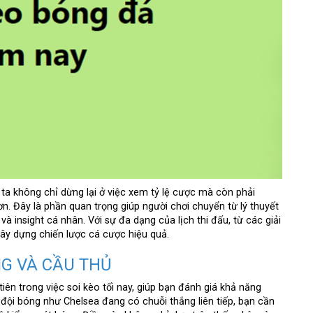
 ta không chỉ dừng lại ở việc xem tỷ lệ cược mà còn phải
n. Đây là phần quan trọng giúp người chơi chuyển từ lý thuyết
và insight cá nhân. Với sự đa dạng của lịch thi đấu, từ các giải
xây dựng chiến lược cá cược hiệu quả.
NG VÀ CẦU THỦ
iên trong việc soi kèo tối nay, giúp bạn đánh giá khả năng
t đội bóng như Chelsea đang có chuỗi thắng liên tiếp, bạn cần