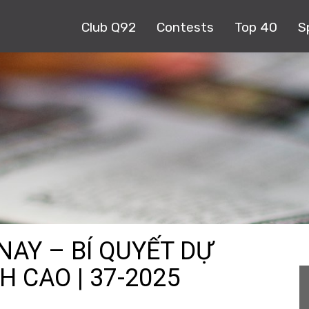
Club Q92
Contests
Top 40
S
 NAY – BÍ QUYẾT DỰ
 CAO | 37-2025