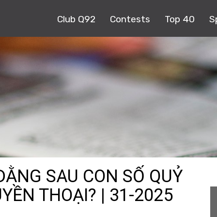
Club Q92
Contests
Top 40
S
N ĐẰNG SAU CON SỐ QUỶ
YỀN THOẠI? | 31-2025