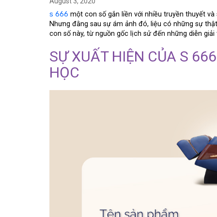
August 3, 2020
s 666
một con số gắn liền với nhiều truyền thuyết và 
Nhưng đằng sau sự ám ảnh đó, liệu có những sự thật h
con số này, từ nguồn gốc lịch sử đến những diễn giải
SỰ XUẤT HIỆN CỦA S 66
HỌC