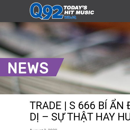
NEWS
TRADE | S 666 BÍ Ẩ
DỊ – SỰ THẬT HAY HU