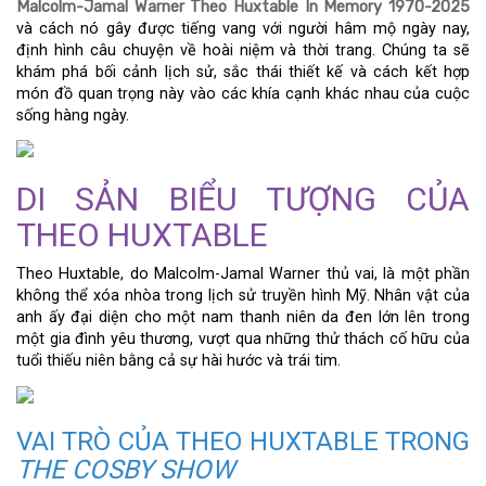
Malcolm-Jamal Warner Theo Huxtable In Memory 1970-2025
và cách nó gây được tiếng vang với người hâm mộ ngày nay,
định hình câu chuyện về hoài niệm và thời trang. Chúng ta sẽ
khám phá bối cảnh lịch sử, sắc thái thiết kế và cách kết hợp
món đồ quan trọng này vào các khía cạnh khác nhau của cuộc
sống hàng ngày.
DI SẢN BIỂU TƯỢNG CỦA
THEO HUXTABLE
Theo Huxtable, do Malcolm-Jamal Warner thủ vai, là một phần
không thể xóa nhòa trong lịch sử truyền hình Mỹ. Nhân vật của
anh ấy đại diện cho một nam thanh niên da đen lớn lên trong
một gia đình yêu thương, vượt qua những thử thách cố hữu của
tuổi thiếu niên bằng cả sự hài hước và trái tim.
VAI TRÒ CỦA THEO HUXTABLE TRONG
THE COSBY SHOW