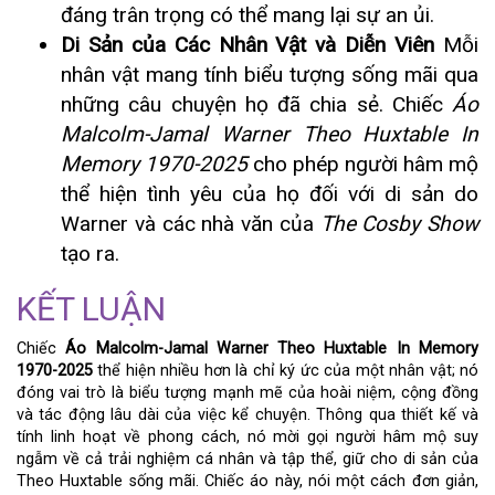
đáng trân trọng có thể mang lại sự an ủi.
Di Sản của Các Nhân Vật và Diễn Viên
Mỗi
nhân vật mang tính biểu tượng sống mãi qua
những câu chuyện họ đã chia sẻ. Chiếc
Áo
Malcolm-Jamal Warner Theo Huxtable In
Memory 1970-2025
cho phép người hâm mộ
thể hiện tình yêu của họ đối với di sản do
Warner và các nhà văn của
The Cosby Show
tạo ra.
KẾT LUẬN
Chiếc
Áo Malcolm-Jamal Warner Theo Huxtable In Memory
1970-2025
thể hiện nhiều hơn là chỉ ký ức của một nhân vật; nó
đóng vai trò là biểu tượng mạnh mẽ của hoài niệm, cộng đồng
và tác động lâu dài của việc kể chuyện. Thông qua thiết kế và
tính linh hoạt về phong cách, nó mời gọi người hâm mộ suy
ngẫm về cả trải nghiệm cá nhân và tập thể, giữ cho di sản của
Theo Huxtable sống mãi. Chiếc áo này, nói một cách đơn giản,