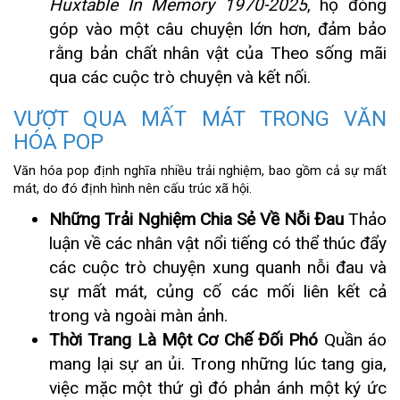
Huxtable In Memory 1970-2025
, họ đóng
góp vào một câu chuyện lớn hơn, đảm bảo
rằng bản chất nhân vật của Theo sống mãi
qua các cuộc trò chuyện và kết nối.
VƯỢT QUA MẤT MÁT TRONG VĂN
HÓA POP
Văn hóa pop định nghĩa nhiều trải nghiệm, bao gồm cả sự mất
mát, do đó định hình nên cấu trúc xã hội.
Những Trải Nghiệm Chia Sẻ Về Nỗi Đau
Thảo
luận về các nhân vật nổi tiếng có thể thúc đẩy
các cuộc trò chuyện xung quanh nỗi đau và
sự mất mát, củng cố các mối liên kết cả
trong và ngoài màn ảnh.
Thời Trang Là Một Cơ Chế Đối Phó
Quần áo
mang lại sự an ủi. Trong những lúc tang gia,
việc mặc một thứ gì đó phản ánh một ký ức