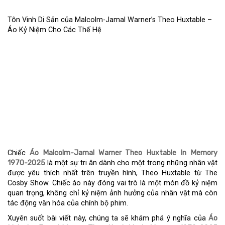
Tôn Vinh Di Sản của Malcolm-Jamal Warner’s Theo Huxtable –
Áo Kỷ Niệm Cho Các Thế Hệ
TÔN VINH DI SẢN CỦA
MALCOLM-JAMAL
WARNER’S THEO
HUXTABLE – ÁO KỶ NIỆM
CHO CÁC THẾ HỆ
Chiếc
Áo Malcolm-Jamal Warner Theo Huxtable In Memory
1970-2025
là một sự tri ân dành cho một trong những nhân vật
được yêu thích nhất trên truyền hình, Theo Huxtable từ The
Cosby Show. Chiếc áo này đóng vai trò là một món đồ kỷ niệm
quan trọng, không chỉ kỷ niệm ảnh hưởng của nhân vật mà còn
tác động văn hóa của chính bộ phim.
Xuyên suốt bài viết này, chúng ta sẽ khám phá ý nghĩa của
Áo