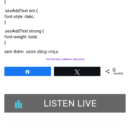
}
.seoAddText em {
font-style: italic;
}
.seoAddText strong {
font-weight: bold;
}
xem thêm:
s666 đăng nhập
POSTER SEO_SIBATOOL #2632025
0
Share
Tweet
SHARES
LISTEN LIVE