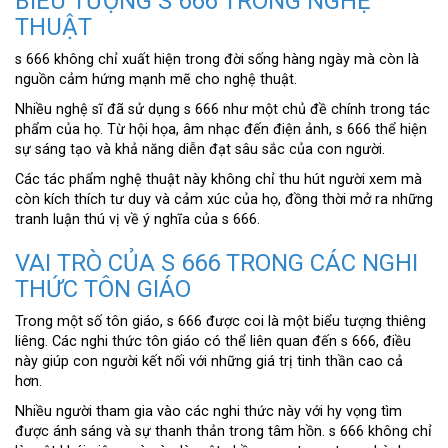
BIỂU TƯỢNG S 666 TRONG NGHỆ
THUẬT
s 666 không chỉ xuất hiện trong đời sống hàng ngày mà còn là
nguồn cảm hứng mạnh mẽ cho nghệ thuật.
Nhiều nghệ sĩ đã sử dụng s 666 như một chủ đề chính trong tác
phẩm của họ. Từ hội họa, âm nhạc đến điện ảnh, s 666 thể hiện
sự sáng tạo và khả năng diễn đạt sâu sắc của con người.
Các tác phẩm nghệ thuật này không chỉ thu hút người xem mà
còn kích thích tư duy và cảm xúc của họ, đồng thời mở ra những
tranh luận thú vị về ý nghĩa của s 666.
VAI TRÒ CỦA S 666 TRONG CÁC NGHI
THỨC TÔN GIÁO
Trong một số tôn giáo, s 666 được coi là một biểu tượng thiêng
liêng. Các nghi thức tôn giáo có thể liên quan đến s 666, điều
này giúp con người kết nối với những giá trị tinh thần cao cả
hơn.
Nhiều người tham gia vào các nghi thức này với hy vọng tìm
được ánh sáng và sự thanh thản trong tâm hồn. s 666 không chỉ