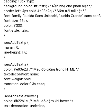
padding: 10px 15px;
background-color: #f9f9f9; /* Nền nhẹ cho phân biệt */
border-left: 4px solid #e03e2d; /* Viền trái nổi bật */
font-family: ‘Lucida Sans Unicode’, ‘Lucida Grande’, sans-serif;
font-size: 16px;
color: #333;
font-style: italic;
}
.seoAddText p {
margin: 0;
line-height: 1.6;
}
.seoAddText a {
color: #e03e2d; /* Màu đỏ giống trong HTML */
text-decoration: none;
font-weight: bold;
transition: color 0.3s ease;
}
.seoAddText a:hover {
color: #b22b1c; /* Màu đỏ đậm khi hover */
text-decoration: underline;