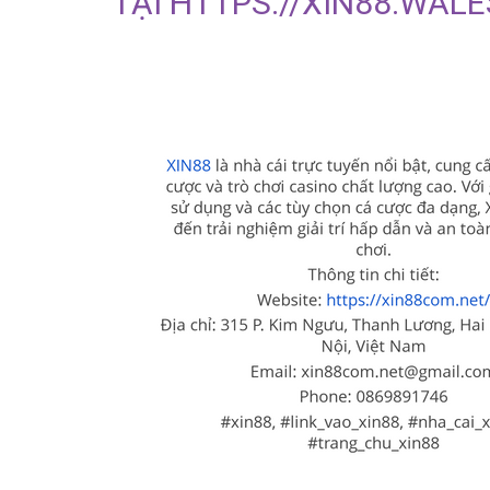
TẠI HTTPS://XIN88.WALE