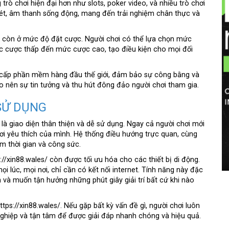
trò chơi hiện đại hơn như slots, poker video, và nhiều trò chơi
 nét, âm thanh sống động, mang đến trải nghiệm chân thực và
à còn ở mức độ đặt cược. Người chơi có thể lựa chọn mức
ức cược thấp đến mức cược cao, tạo điều kiện cho mọi đối
 cấp phần mềm hàng đầu thế giới, đảm bảo sự công bằng và
o nên sự tin tưởng và thu hút đông đảo người chơi tham gia.
 SỬ DỤNG
là giao diện thân thiện và dễ sử dụng. Ngay cả người chơi mới
ơi yêu thích của mình. Hệ thống điều hướng trực quan, cùng
ệm thời gian và công sức.
//xin88.wales/ còn được tối ưu hóa cho các thiết bị di động.
i lúc, mọi nơi, chỉ cần có kết nối internet. Tính năng này đặc
 và muốn tận hưởng những phút giây giải trí bất cứ khi nào
ps://xin88.wales/. Nếu gặp bất kỳ vấn đề gì, người chơi luôn
 nghiệp và tận tâm để được giải đáp nhanh chóng và hiệu quả.