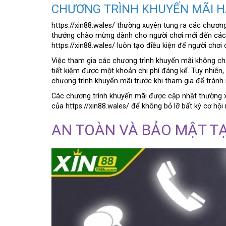
CHƯƠNG TRÌNH KHUYẾN MÃI 
https://xin88.wales/ thường xuyên tung ra các chươn
thưởng chào mừng dành cho người chơi mới đến các ư
https://xin88.wales/ luôn tạo điều kiện để người chơi
Việc tham gia các chương trình khuyến mãi không chỉ
tiết kiệm được một khoản chi phí đáng kể. Tuy nhiên,
chương trình khuyến mãi trước khi tham gia để trán
Các chương trình khuyến mãi được cập nhật thường x
của https://xin88.wales/ để không bỏ lỡ bất kỳ cơ hội
AN TOÀN VÀ BẢO MẬT TẠ