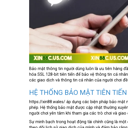
Bảo mật thông tin người dùng luôn là ưu tiên hàng đ
hóa SSL 128-bit tiên tiến để bảo vệ thông tin cá nhâ
các giao dịch và thông tin cá nhân của người chơi đ
HỆ THỐNG BẢO MẬT TIÊN TIẾN
https://xin88.wales/ áp dụng các biện pháp bảo mật n
phép. Hệ thống bảo mật được cập nhật thường xuyên
người chơi yên tâm khi tham gia các trò chơi và giao 
Sự minh bạch trong hoạt động tài chính cũng là một 
theo dõi lịch sử giao dịch của mình và đảm bảo rằn