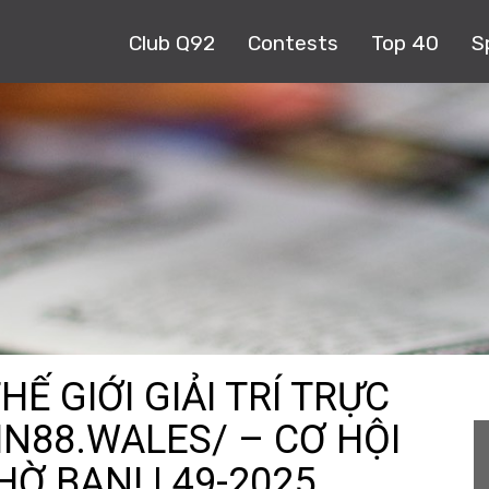
Club Q92
Contests
Top 40
S
Ế GIỚI GIẢI TRÍ TRỰC
IN88.WALES/ – CƠ HỘI
Ờ BẠN! | 49-2025