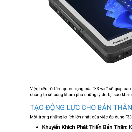
Việc hiểu rõ tầm quan trọng của “33 win” sẽ giúp bạ
chúng ta sẽ cùng khám phá những lý do tại sao khái 
TẠO ĐỘNG LỰC CHO BẢN THÂ
Một trong những lợi ích lớn nhất của việc áp dụng “33
Khuyến Khích Phát Triển Bản Thân
: 