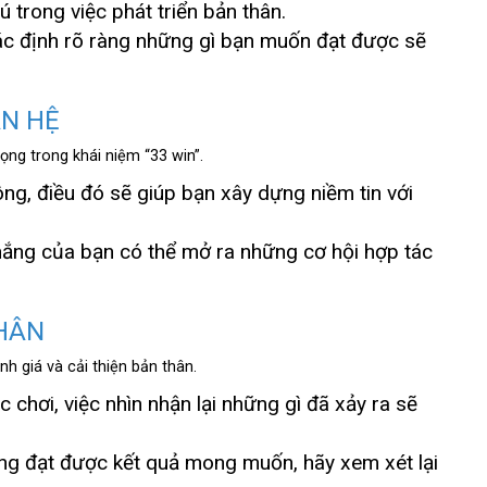
 trong việc phát triển bản thân.
xác định rõ ràng những gì bạn muốn đạt được sẽ
N HỆ
ọng trong khái niệm “33 win”.
ông, điều đó sẽ giúp bạn xây dựng niềm tin với
hắng của bạn có thể mở ra những cơ hội hợp tác
THÂN
h giá và cải thiện bản thân.
c chơi, việc nhìn nhận lại những gì đã xảy ra sẽ
ng đạt được kết quả mong muốn, hãy xem xét lại