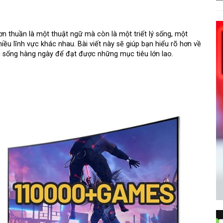
n thuần là một thuật ngữ mà còn là một triết lý sống, một
ều lĩnh vực khác nhau. Bài viết này sẽ giúp bạn hiểu rõ hơn về
c sống hàng ngày để đạt được những mục tiêu lớn lao.