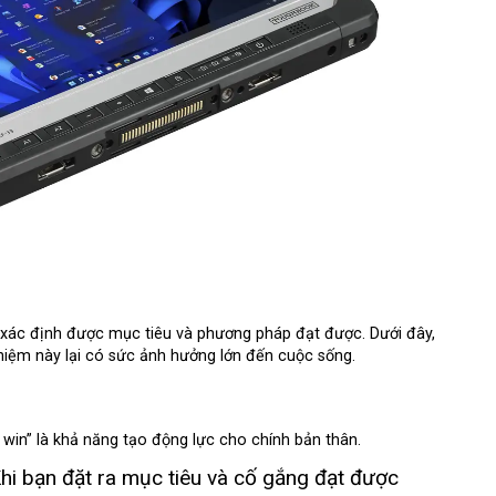
n xác định được mục tiêu và phương pháp đạt được. Dưới đây,
niệm này lại có sức ảnh hưởng lớn đến cuộc sống.
N
 win” là khả năng tạo động lực cho chính bản thân.
Khi bạn đặt ra mục tiêu và cố gắng đạt được