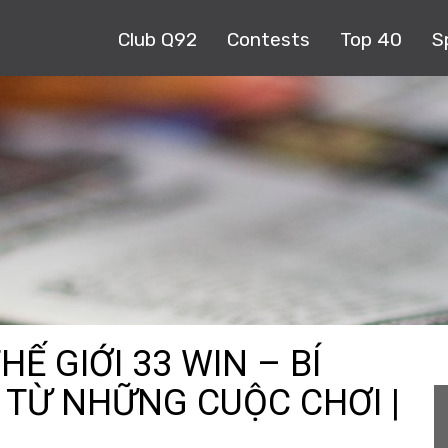
Club Q92
Contests
Top 40
S
Ế GIỚI 33 WIN – BÍ
TỪ NHỮNG CUỘC CHƠI |