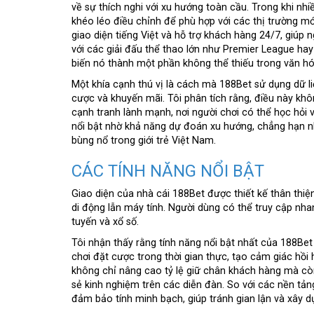
về sự thích nghi với xu hướng toàn cầu. Trong khi nh
khéo léo điều chỉnh để phù hợp với các thị trường mớ
giao diện tiếng Việt và hỗ trợ khách hàng 24/7, giúp 
với các giải đấu thể thao lớn như Premier League ha
biến nó thành một phần không thể thiếu trong văn hó
Một khía cạnh thú vị là cách mà 188Bet sử dụng dữ liệ
cược và khuyến mãi. Tôi phân tích rằng, điều này k
cạnh tranh lành mạnh, nơi người chơi có thể học hỏi 
nổi bật nhờ khả năng dự đoán xu hướng, chẳng hạn nh
bùng nổ trong giới trẻ Việt Nam.
CÁC TÍNH NĂNG NỔI BẬT
Giao diện của nhà cái 188Bet được thiết kế thân thiệ
di động lẫn máy tính. Người dùng có thể truy cập nh
tuyến và xổ số.
Tôi nhận thấy rằng tính năng nổi bật nhất của 188Bet 
chơi đặt cược trong thời gian thực, tạo cảm giác hồi
không chỉ nâng cao tỷ lệ giữ chân khách hàng mà còn 
sẻ kinh nghiệm trên các diễn đàn. So với các nền tản
đảm bảo tính minh bạch, giúp tránh gian lận và xây dự