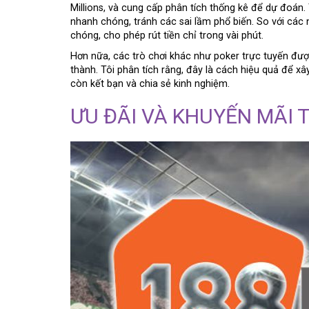
Millions, và cung cấp phân tích thống kê để dự đoán. 
nhanh chóng, tránh các sai lầm phổ biến. So với các 
chóng, cho phép rút tiền chỉ trong vài phút.
Hơn nữa, các trò chơi khác như poker trực tuyến đượ
thành. Tôi phân tích rằng, đây là cách hiệu quả để x
còn kết bạn và chia sẻ kinh nghiệm.
ƯU ĐÃI VÀ KHUYẾN MÃI 