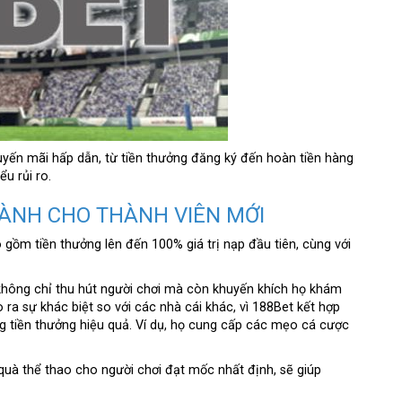
uyến mãi hấp dẫn, từ tiền thưởng đăng ký đến hoàn tiền hàng
ểu rủi ro.
ÀNH CHO THÀNH VIÊN MỚI
 gồm tiền thưởng lên đến 100% giá trị nạp đầu tiên, cùng với
 không chỉ thu hút người chơi mà còn khuyến khích họ khám
 ra sự khác biệt so với các nhà cái khác, vì 188Bet kết hợp
g tiền thưởng hiệu quả. Ví dụ, họ cung cấp các mẹo cá cược
 quà thể thao cho người chơi đạt mốc nhất định, sẽ giúp