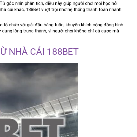
Từ góc nhìn phân tích, điều này giúp người chơi mới học hỏi
nhà cái khác, 188Bet vượt trội nhờ hệ thống thanh toán nhanh
c tổ chức với giải đấu hàng tuần, khuyến khích cộng đồng hình
ây dựng lòng trung thành, vì người chơi không chỉ cá cược mà
TỪ NHÀ CÁI 188BET