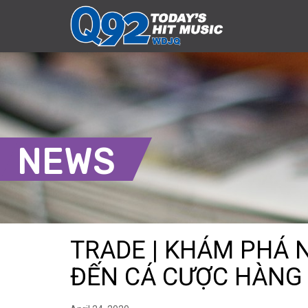
NEWS
TRADE | KHÁM PHÁ N
ĐẾN CÁ CƯỢC HÀNG Đ