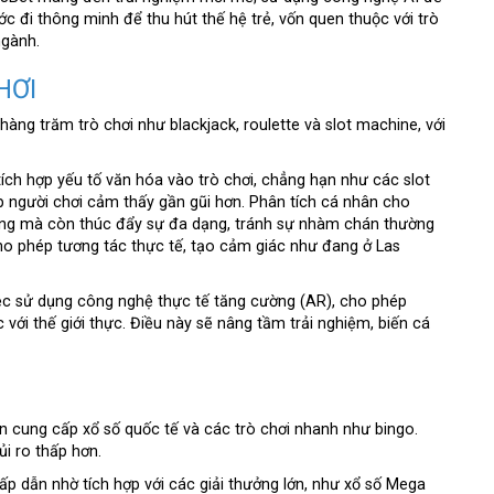
c đi thông minh để thu hút thế hệ trẻ, vốn quen thuộc với trò
ngành.
HƠI
ng trăm trò chơi như blackjack, roulette và slot machine, với
ích hợp yếu tố văn hóa vào trò chơi, chẳng hạn như các slot
 người chơi cảm thấy gần gũi hơn. Phân tích cá nhân cho
 hàng mà còn thúc đẩy sự đa dạng, tránh sự nhàm chán thường
 cho phép tương tác thực tế, tạo cảm giác như đang ở Las
việc sử dụng công nghệ thực tế tăng cường (AR), cho phép
với thế giới thực. Điều này sẽ nâng tầm trải nghiệm, biến cá
n cung cấp xổ số quốc tế và các trò chơi nhanh như bingo.
i ro thấp hơn.
ấp dẫn nhờ tích hợp với các giải thưởng lớn, như xổ số Mega