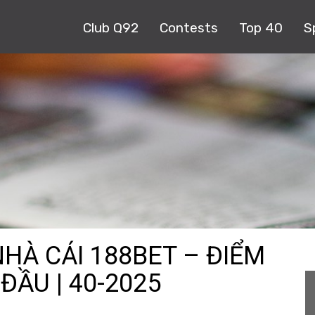
Club Q92
Contests
Top 40
S
HÀ CÁI 188BET – ĐIỂM
ẦU | 40-2025