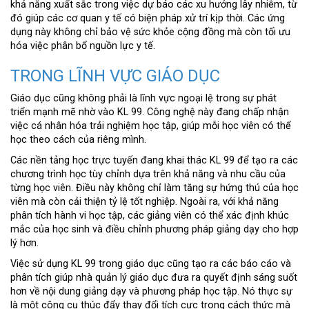
khả năng xuất sắc trong việc dự báo các xu hướng lây nhiễm, từ
đó giúp các cơ quan y tế có biện pháp xử trí kịp thời. Các ứng
dụng này không chỉ bảo vệ sức khỏe cộng đồng mà còn tối ưu
hóa việc phân bổ nguồn lực y tế.
TRONG LĨNH VỰC GIÁO DỤC
Giáo dục cũng không phải là lĩnh vực ngoại lệ trong sự phát
triển mạnh mẽ nhờ vào KL 99. Công nghệ này đang chấp nhận
việc cá nhân hóa trải nghiệm học tập, giúp mỗi học viên có thể
học theo cách của riêng mình.
Các nền tảng học trực tuyến đang khai thác KL 99 để tạo ra các
chương trình học tùy chỉnh dựa trên khả năng và nhu cầu của
từng học viên. Điều này không chỉ làm tăng sự hứng thú của học
viên mà còn cải thiện tỷ lệ tốt nghiệp. Ngoài ra, với khả năng
phân tích hành vi học tập, các giảng viên có thể xác định khúc
mắc của học sinh và điều chỉnh phương pháp giảng dạy cho hợp
lý hơn.
Việc sử dụng KL 99 trong giáo dục cũng tạo ra các báo cáo và
phân tích giúp nhà quản lý giáo dục đưa ra quyết định sáng suốt
hơn về nội dung giảng dạy và phương pháp học tập. Nó thực sự
là một công cụ thúc đẩy thay đổi tích cực trong cách thức mà