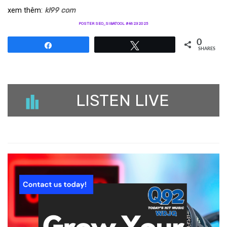
xem thêm:
kl99 com
POSTER SEO_SIBATOOL #46232025
0
Share
Tweet
SHARES
LISTEN LIVE