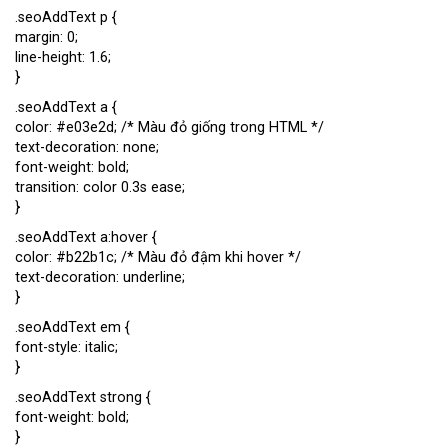
.seoAddText p {
margin: 0;
line-height: 1.6;
}
.seoAddText a {
color: #e03e2d; /* Màu đỏ giống trong HTML */
text-decoration: none;
font-weight: bold;
transition: color 0.3s ease;
}
.seoAddText a:hover {
color: #b22b1c; /* Màu đỏ đậm khi hover */
text-decoration: underline;
}
.seoAddText em {
font-style: italic;
}
.seoAddText strong {
font-weight: bold;
}