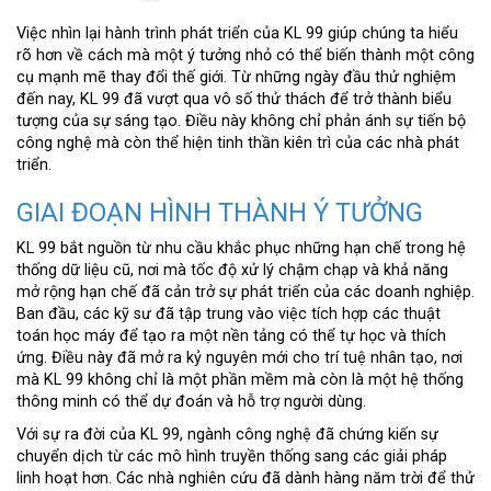
Việc nhìn lại hành trình phát triển của KL 99 giúp chúng ta hiểu
rõ hơn về cách mà một ý tưởng nhỏ có thể biến thành một công
cụ mạnh mẽ thay đổi thế giới. Từ những ngày đầu thử nghiệm
đến nay, KL 99 đã vượt qua vô số thử thách để trở thành biểu
tượng của sự sáng tạo. Điều này không chỉ phản ánh sự tiến bộ
công nghệ mà còn thể hiện tinh thần kiên trì của các nhà phát
triển.
GIAI ĐOẠN HÌNH THÀNH Ý TƯỞNG
KL 99 bắt nguồn từ nhu cầu khắc phục những hạn chế trong hệ
thống dữ liệu cũ, nơi mà tốc độ xử lý chậm chạp và khả năng
mở rộng hạn chế đã cản trở sự phát triển của các doanh nghiệp.
Ban đầu, các kỹ sư đã tập trung vào việc tích hợp các thuật
toán học máy để tạo ra một nền tảng có thể tự học và thích
ứng. Điều này đã mở ra kỷ nguyên mới cho trí tuệ nhân tạo, nơi
mà KL 99 không chỉ là một phần mềm mà còn là một hệ thống
thông minh có thể dự đoán và hỗ trợ người dùng.
Với sự ra đời của KL 99, ngành công nghệ đã chứng kiến sự
chuyển dịch từ các mô hình truyền thống sang các giải pháp
linh hoạt hơn. Các nhà nghiên cứu đã dành hàng năm trời để thử