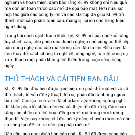
nghiệm và hoàn thiện, đảm bảo rằng KL 99 không chỉ hiệu quả
mà còn an toàn trước các mối đe dọa bảo mật. Hơn nữa, sự
hợp tác giữa các công ty lớn và các startup đã giúp KL 99 trở
thành một sản phẩm toàn cầu, mang lại lợi ích cho hàng triệu
người dùng.
Trong bối cảnh cạnh tranh khốc liệt, KL 99 nổi bật nhờ khả năng
tùy chỉnh cao, cho phép các doanh nghiệp nhỏ cũng có thể tiếp
cận công nghệ cao cấp mà không cần đầu tư lớn. Điều này đã
làm thay đổi cách chúng ta nghĩ về công nghệ, từ một công cụ
xa xỉ thành một phần không thể thiếu trong cuộc sống hàng
ngày.
THỬ THÁCH VÀ CẢI TIẾN BAN ĐẦU
Khi KL 99 lần đầu tiên được giới thiệu, nó phải đối mặt với vô số
thử thách, từ vấn đề kỹ thuật đến sự phản đối từ những người
bảo thủ. Các lập trình viên đã phải làm việc không ngừng nghỉ
để khắc phục lỗi phần mềm và cải thiện tốc độ xử lý, đảm bảo
rằng sản phẩm có thể hoạt động mượt mà trong môi trường
thực tế. Việc này không chỉ đòi hỏi kỹ năng chuyên môn mà còn
sự sáng tạo để tìm ra các giải pháp mới mẻ.
Dần dần, qua các phiên bản cập nhật, KL 99 đã được nâng cấp