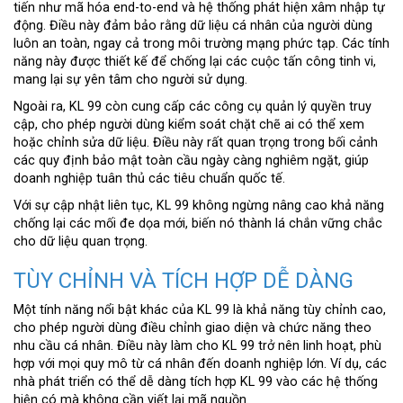
tiến như mã hóa end-to-end và hệ thống phát hiện xâm nhập tự
động. Điều này đảm bảo rằng dữ liệu cá nhân của người dùng
luôn an toàn, ngay cả trong môi trường mạng phức tạp. Các tính
năng này được thiết kế để chống lại các cuộc tấn công tinh vi,
mang lại sự yên tâm cho người sử dụng.
Ngoài ra, KL 99 còn cung cấp các công cụ quản lý quyền truy
cập, cho phép người dùng kiểm soát chặt chẽ ai có thể xem
hoặc chỉnh sửa dữ liệu. Điều này rất quan trọng trong bối cảnh
các quy định bảo mật toàn cầu ngày càng nghiêm ngặt, giúp
doanh nghiệp tuân thủ các tiêu chuẩn quốc tế.
Với sự cập nhật liên tục, KL 99 không ngừng nâng cao khả năng
chống lại các mối đe dọa mới, biến nó thành lá chắn vững chắc
cho dữ liệu quan trọng.
TÙY CHỈNH VÀ TÍCH HỢP DỄ DÀNG
Một tính năng nổi bật khác của KL 99 là khả năng tùy chỉnh cao,
cho phép người dùng điều chỉnh giao diện và chức năng theo
nhu cầu cá nhân. Điều này làm cho KL 99 trở nên linh hoạt, phù
hợp với mọi quy mô từ cá nhân đến doanh nghiệp lớn. Ví dụ, các
nhà phát triển có thể dễ dàng tích hợp KL 99 vào các hệ thống
hiện có mà không cần viết lại mã nguồn.