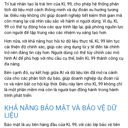
Trí tuệ nhân tạo là trái tim của KL 99, cho phép hệ thống phân
tích dữ liệu một cách thông minh và dự đoán xu hướng tương
lai. Điều này không chỉ giúp doanh nghiệp tiết kiệm thời gian mà
còn mang lại cái nhìn sâu sắc về hành vi người dùng. Ví dụ, KL
99 có thể tự động hóa các quy trình lặp lại, giải phóng nguồn lực
con người để tập trung vào các nhiệm vụ sáng tạo hơn.
Hơn nữa, với khả năng học hỏi từ dữ liệu thực tế, KL 99 liên tục
cải thiện độ chính xác, giúp các ứng dụng từ y tế đến tài chính
trở nên đáng tin cậy hơn. Người dùng có thể tùy chỉnh các mô
hình AI để phù hợp với nhu cầu cụ thể, biến KL 99 thành công cụ
đa năng.
Bên cạnh đó, sự kết hợp giữa AI và dữ liệu lớn đã mở ra cánh
cửa cho các phân tích dự báo, giúp doanh nghiệp dự đoán rủi
ro và nắm bắt cơ hội kịp thời. Điều này làm cho KL 99 không chỉ
là một phần mềm mà còn là người bạn đồng hành trong hành
trình phát triển.
KHẢ NĂNG BẢO MẬT VÀ BẢO VỆ DỮ
LIỆU
Bảo mật là ưu tiên hàng đầu của KL 99, với các lớp bảo vệ tiên