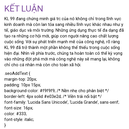
KẾT LUẬN
KL 99 đang chứng minh giá trị của nó không chỉ trong lĩnh vực
kinh doanh mà còn lan tỏa sang nhiều lĩnh vực khác nhau như y
tế, giáo dục và môi trường. Những ứng dụng thực tế đa dạng đã
tạo ra những cơ hội mới, giúp con người nâng cao chất lượng
cuộc sống. Với sự phát triển mạnh mẽ của công nghệ, rõ ràng
KL 99 đã trở thành một phần không thể thiếu trong cuộc sống
hiện đại. Nhìn về phía trước, chúng ta hoàn toàn có thể kỳ vọng
vào những đột phá mới mà công nghệ này sẽ mang lại, không
chỉ cho cá nhân mà còn cho toàn xã hội.
.seoAddText {
margin-top: 20px;
padding: 10px 15px;
background-color: #f9f9f9; /* Nền nhẹ cho phân biệt */
border-left: 4px solid #e03e2d; /* Viền trái nổi bật */
font-family: ‘Lucida Sans Unicode’, ‘Lucida Grande’, sans-serif;
font-size: 16px;
color: #333;
font-style: italic;
}