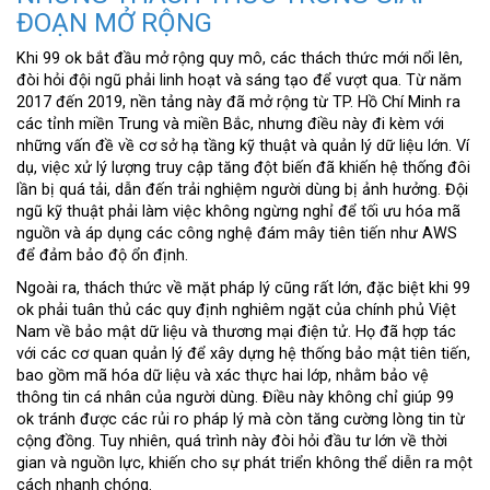
ĐOẠN MỞ RỘNG
Khi 99 ok bắt đầu mở rộng quy mô, các thách thức mới nổi lên,
đòi hỏi đội ngũ phải linh hoạt và sáng tạo để vượt qua. Từ năm
2017 đến 2019, nền tảng này đã mở rộng từ TP. Hồ Chí Minh ra
các tỉnh miền Trung và miền Bắc, nhưng điều này đi kèm với
những vấn đề về cơ sở hạ tầng kỹ thuật và quản lý dữ liệu lớn. Ví
dụ, việc xử lý lượng truy cập tăng đột biến đã khiến hệ thống đôi
lần bị quá tải, dẫn đến trải nghiệm người dùng bị ảnh hưởng. Đội
ngũ kỹ thuật phải làm việc không ngừng nghỉ để tối ưu hóa mã
nguồn và áp dụng các công nghệ đám mây tiên tiến như AWS
để đảm bảo độ ổn định.
Ngoài ra, thách thức về mặt pháp lý cũng rất lớn, đặc biệt khi 99
ok phải tuân thủ các quy định nghiêm ngặt của chính phủ Việt
Nam về bảo mật dữ liệu và thương mại điện tử. Họ đã hợp tác
với các cơ quan quản lý để xây dựng hệ thống bảo mật tiên tiến,
bao gồm mã hóa dữ liệu và xác thực hai lớp, nhằm bảo vệ
thông tin cá nhân của người dùng. Điều này không chỉ giúp 99
ok tránh được các rủi ro pháp lý mà còn tăng cường lòng tin từ
cộng đồng. Tuy nhiên, quá trình này đòi hỏi đầu tư lớn về thời
gian và nguồn lực, khiến cho sự phát triển không thể diễn ra một
cách nhanh chóng.