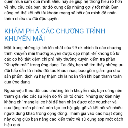
quen mua sắm của mình. Điều này sẽ giúp hệ thống hiểu rõ hơn
về nhu cầu của bạn, từ đó cung cấp những gợi ý tốt nhất. Bạn
cũng có thể kết nối tài khoản mạng xã hội của mình để nhận
thêm nhiều ưu đãi độc quyền.
KHÁM PHÁ CÁC CHƯƠNG TRÌNH
KHUYẾN MÃI
Một trong những lợi ích lớn nhất của 99 ok chính là các chương
trình khuyến mãi thường xuyên được cập nhật. Để không bỏ lỡ
các cơ hội tiết kiệm chi phí, hãy thường xuyên kiểm tra phần
“Khuyến mãi” trong ứng dụng. Tại đây, bạn sẽ tìm thấy những ưu
đãi hấp dẫn từ nhiều đối tác khác nhau, bao gồm giảm giá cho
sản phẩm, dịch vụ hay thậm chí là hoàn tiền khi bạn thanh toán
qua ứng dụng.
Ngoài việc theo dõi các chương trình khuyến mãi, bạn cũng nên
tham gia vào các sự kiện do 99 ok tổ chức. Những sự kiện này
không chỉ mang lại cơ hội để bạn nhận được các voucher và
quà tặng miễn phí mà còn tạo cơ hội gặp gỡ và kết nối với nhiều
người dùng khác trong cộng đồng. Tham gia vào các hoạt động
này cũng giúp bạn nâng cao kiến thức về sử dụng app một cách
hiệu quả.