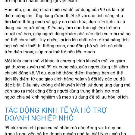
đô thị hóa nhanh chóng tại Việt Nam.
Hơn nữa, giao diện thân thiện và dễ sử dụng của 99 ok là một
điểm cộng lớn. Ứng dụng được thiết kế với các tính năng như
tìm kiếm thông minh và gợi ý cá nhân hóa, dựa trên lịch sử sử
dụng của người dùng. Điều này làm cho trải nghiệm trở nên
mượt mà hơn, giúp người dùng khám phá các dịch vụ mới mà họ
có thể chưa biết. Tuy nhiên, lợi ích lớn nhất nằm ở khả năng tích
hợp với các thiết bị thông minh, như đồng bộ với lịch cá nhân
trên điện thoại, giúp mọi thứ trở nên liền mạch.
Một khía cạnh thú vị khác là chương trình khuyến mãi và giảm
giá thường xuyên mà 99 ok cung cấp, giúp người dùng tiết kiệm
chi phí đáng kể. Ví dụ, qua hệ thống điểm thưởng, bạn có thể
tích lũy điểm từ các giao dịch hàng ngày và đổi lấy các ưu đãi
đặc biệt. Điều này không chỉ khuyến khích sử dụng ứng dụng mà
còn tạo ra một cộng đồng người dùng trung thành, nơi mọi
người chia sẻ kinh nghiệm và mẹo sử dụng để tối ưu hóa lợi ích.
TÁC ĐỘNG KINH TẾ VÀ HỖ TRỢ
DOANH NGHIỆP NHỎ
99 ok không chỉ phục vụ cá nhân mà còn đóng vai trò quan
trọng trong việc hỗ trợ doanh nghiệp nhỏ tại Việt Nam, giúp họ