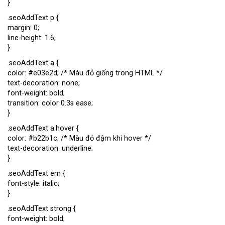
}
.seoAddText p {
margin: 0;
line-height: 1.6;
}
.seoAddText a {
color: #e03e2d; /* Màu đỏ giống trong HTML */
text-decoration: none;
font-weight: bold;
transition: color 0.3s ease;
}
.seoAddText a:hover {
color: #b22b1c; /* Màu đỏ đậm khi hover */
text-decoration: underline;
}
.seoAddText em {
font-style: italic;
}
.seoAddText strong {
font-weight: bold;