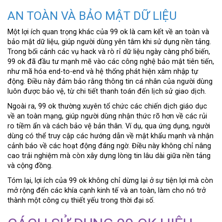
AN TOÀN VÀ BẢO MẬT DỮ LIỆU
Một lợi ích quan trọng khác của 99 ok là cam kết về an toàn và
bảo mật dữ liệu, giúp người dùng yên tâm khi sử dụng nền tảng.
Trong bối cảnh các vụ hack và rò rỉ dữ liệu ngày càng phổ biến,
99 ok đã đầu tư mạnh mẽ vào các công nghệ bảo mật tiên tiến,
như mã hóa end-to-end và hệ thống phát hiện xâm nhập tự
động. Điều này đảm bảo rằng thông tin cá nhân của người dùng
luôn được bảo vệ, từ chi tiết thanh toán đến lịch sử giao dịch.
Ngoài ra, 99 ok thường xuyên tổ chức các chiến dịch giáo dục
về an toàn mạng, giúp người dùng nhận thức rõ hơn về các rủi
ro tiềm ẩn và cách bảo vệ bản thân. Ví dụ, qua ứng dụng, người
dùng có thể truy cập các hướng dẫn về mật khẩu mạnh và nhận
cảnh báo về các hoạt động đáng ngờ. Điều này không chỉ nâng
cao trải nghiệm mà còn xây dựng lòng tin lâu dài giữa nền tảng
và cộng đồng.
Tóm lại, lợi ích của 99 ok không chỉ dừng lại ở sự tiện lợi mà còn
mở rộng đến các khía cạnh kinh tế và an toàn, làm cho nó trở
thành một công cụ thiết yếu trong thời đại số.