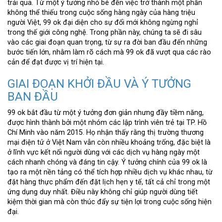
trải qua. Từ một ý tưởng nhỏ bé đến việc trở thành một phần
không thể thiếu trong cuộc sống hàng ngày của hàng triệu
người Việt, 99 ok đại diện cho sự đổi mới không ngừng nghỉ
trong thế giới công nghệ. Trong phần này, chúng ta sẽ đi sâu
vào các giai đoạn quan trọng, từ sự ra đời ban đầu đến những
bước tiến lớn, nhằm làm rõ cách mà 99 ok đã vượt qua các rào
cản để đạt được vị trí hiện tại.
GIAI ĐOẠN KHỞI ĐẦU VÀ Ý TƯỞNG
BAN ĐẦU
99 ok bắt đầu từ một ý tưởng đơn giản nhưng đầy tiềm năng,
được hình thành bởi một nhóm các lập trình viên trẻ tại TP. Hồ
Chí Minh vào năm 2015. Họ nhận thấy rằng thị trường thương
mại điện tử ở Việt Nam vẫn còn nhiều khoảng trống, đặc biệt là
ở lĩnh vực kết nối người dùng với các dịch vụ hàng ngày một
cách nhanh chóng và đáng tin cậy. Ý tưởng chính của 99 ok là
tạo ra một nền tảng có thể tích hợp nhiều dịch vụ khác nhau, từ
đặt hàng thực phẩm đến đặt lịch hẹn y tế, tất cả chỉ trong một
ứng dụng duy nhất. Điều này không chỉ giúp người dùng tiết
kiệm thời gian mà còn thúc đẩy sự tiện lợi trong cuộc sống hiện
đại.