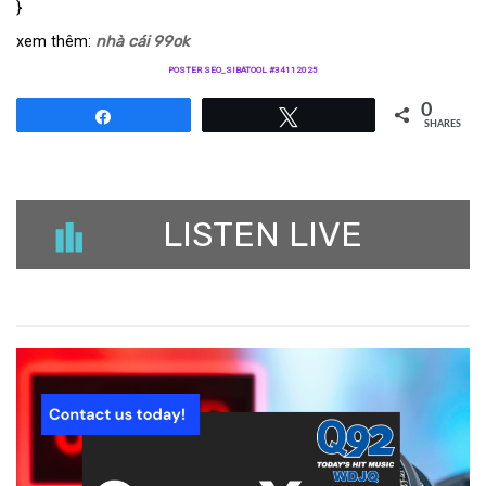
}
xem thêm:
nhà cái 99ok
POSTER SEO_SIBATOOL #34112025
0
Share
Tweet
SHARES
LISTEN LIVE