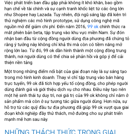
Việc phát triển ban đầu gặp phải không ít khó khăn, bao gồm
hạn chế về tài chính và sự cạnh tranh khốc liệt từ các ông lớn
như Shopee hay Lazada. Tuy nhiên, đội ngũ sáng lập đã kiên trì
thử nghiệm các mô hình prototype, sử dụng công nghệ mã
nguồn mở để giảm chi phí. Đến năm 2016,
99 ok
chính thức ra
mắt phiên bản beta, tập trung vào khu vực miền Nam. Sự đón
nhận ban đầu từ cộng đồng người dùng địa phương đã chứng tỏ
rằng ý tưởng này không chỉ khả thi mà còn có tiềm năng mở
rộng lớn lao. Từ đó, 99 ok dần hình thành một cộng đồng trung
thành, nơi người dùng có thể chia sẻ phản hồi và góp ý để cải
thiện nền tảng.
Một trong những điểm nổi bật của giai đoạn này là sự sáng tạo
trong mô hình kinh doanh. Thay vì chỉ tập trung vào bán hàng
trực tuyến, 99 ok đã tích hợp yếu tố cộng đồng, cho phép người
dùng đánh giá và giới thiệu dịch vụ cho nhau. Điều này tạo nên
một hệ sinh thái tự duy trì, nơi giá trị của 99 ok không chỉ nằm ở
sản phẩm mà còn ở sự tương tác giữa người dùng. Hơn nữa, sự
hỗ trợ từ các quỹ đầu tư địa phương đã giúp 99 ok vượt qua giai
đoạn khởi nghiệp đầy thử thách, mở đường cho sự phát triển
mạnh mẽ hơn sau này.
NHỮNG THÁCH THỨC TRONG GIAI