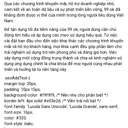
Qua các chương trình khuyến mãi, hỗ trợ doanh nghiệp nhỏ,
cam kết về an toàn dữ liệu và sự phát triển bền vững, 99 ok đã
khẳng định được vị thế của mình trong lòng người tiêu dùng Việt
Nam.
Để tận dụng tối đa tiềm năng của 99 ok, người dùng cần chủ
động tìm hiểu và áp dụng các mẹo sử dụng hiệu quả. Từ việc
cài đặt ban đầu cho đến việc khai thác các chương trình khuyến
mãi và hỗ trợ khách hàng, mọi khía cạnh đều góp phần làm cho
trải nghiệm sử dụng trở nên phong phú và đáng giá hơn. Việc
xây dựng một cộng đồng trung thành và chia sẻ kinh nghiệm sử
dụng ứng dụng chính là chìa khóa để mọi người cùng nhau phát
triển và hưởng lợi từ nền tảng này.
.seoAddText {
margin-top: 20px;
padding: 10px 15px;
background-color: #f9f9f9; /* Nền nhẹ cho phân biệt */
border-left: 4px solid #e03e2d; /* Viền trái nổi bật */
font-family: ‘Lucida Sans Unicode’, ‘Lucida Grande’, sans-serif;
font-size: 16px;
color: #333;
font-style: italic;