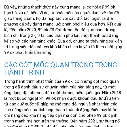
Dù vậy, những thách thức này cũng mang lại cơ hội để 99 ok
học hỏi và cải tiến. Ví dụ, từ phản hồi của người dùng về tốc độ
giao hàng chậm, họ đã hợp tác với các đối tác logistics địa
phương để xây dựng mạng lưới phân phối hiệu quả hơn. Kết quả
là, đến năm 2020, 99 ok đã đạt được tốc độ giao hàng trung
bình chỉ trong 2 giờ tại các thành phố lớn, một thành tựu đáng
kể so với các nền tảng khác. Qua đó, chúng ta thấy rằng sự kiên
trì trong việc đối mặt với khó khăn chính là yếu tố then chốt giúp
99 ok phát triển bền vững.
CÁC CỘT MỐC QUAN TRỌNG TRONG
HÀNH TRÌNH
Trong hành trình phát triển của 99 ok, có những cột mốc quan
trọng đã đánh dấu sự chuyển mình của nền tảng này, từ một
ứng dụng địa phương đến một thương hiệu quốc gia. Năm 2018
là một bước ngoặt khi 99 ok nhận được khoản đầu tư đầu tiên
từ các quỹ quốc tế, giúp họ mở rộng đội ngũ và phát triển các
tính năng mới như tích hợp thanh toán di động. Điều này không
chỉ nâng cao khả năng tiếp cận mà còn cho phép 99 ok cạnh
tranh mạnh mẽ hơn trên thị trường. Đến năm 2021, sự bùng nổ
của đại dịch COVID-19 đã đẩy nhu cầu sử dụng dịch vụ trực