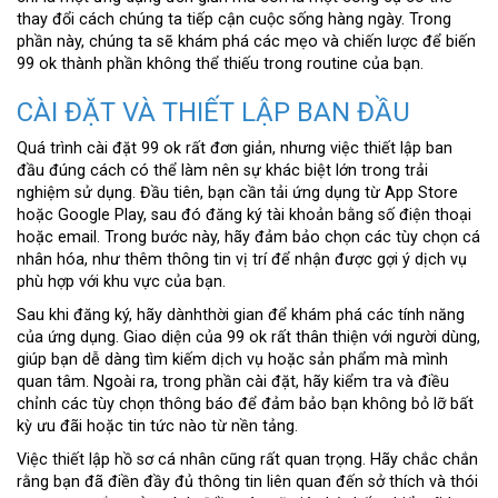
thay đổi cách chúng ta tiếp cận cuộc sống hàng ngày. Trong
phần này, chúng ta sẽ khám phá các mẹo và chiến lược để biến
99 ok thành phần không thể thiếu trong routine của bạn.
CÀI ĐẶT VÀ THIẾT LẬP BAN ĐẦU
Quá trình cài đặt 99 ok rất đơn giản, nhưng việc thiết lập ban
đầu đúng cách có thể làm nên sự khác biệt lớn trong trải
nghiệm sử dụng. Đầu tiên, bạn cần tải ứng dụng từ App Store
hoặc Google Play, sau đó đăng ký tài khoản bằng số điện thoại
hoặc email. Trong bước này, hãy đảm bảo chọn các tùy chọn cá
nhân hóa, như thêm thông tin vị trí để nhận được gợi ý dịch vụ
phù hợp với khu vực của bạn.
Sau khi đăng ký, hãy dànhthời gian để khám phá các tính năng
của ứng dụng. Giao diện của 99 ok rất thân thiện với người dùng,
giúp bạn dễ dàng tìm kiếm dịch vụ hoặc sản phẩm mà mình
quan tâm. Ngoài ra, trong phần cài đặt, hãy kiểm tra và điều
chỉnh các tùy chọn thông báo để đảm bảo bạn không bỏ lỡ bất
kỳ ưu đãi hoặc tin tức nào từ nền tảng.
Việc thiết lập hồ sơ cá nhân cũng rất quan trọng. Hãy chắc chắn
rằng bạn đã điền đầy đủ thông tin liên quan đến sở thích và thói