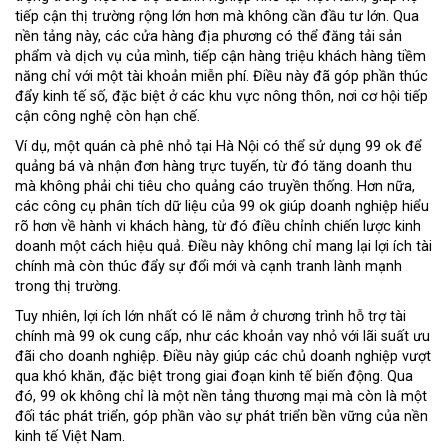
tiếp cận thị trường rộng lớn hơn mà không cần đầu tư lớn. Qua
nền tảng này, các cửa hàng địa phương có thể đăng tải sản
phẩm và dịch vụ của mình, tiếp cận hàng triệu khách hàng tiềm
năng chỉ với một tài khoản miễn phí. Điều này đã góp phần thúc
đẩy kinh tế số, đặc biệt ở các khu vực nông thôn, nơi cơ hội tiếp
cận công nghệ còn hạn chế.
Ví dụ, một quán cà phê nhỏ tại Hà Nội có thể sử dụng 99 ok để
quảng bá và nhận đơn hàng trực tuyến, từ đó tăng doanh thu
mà không phải chi tiêu cho quảng cáo truyền thống. Hơn nữa,
các công cụ phân tích dữ liệu của 99 ok giúp doanh nghiệp hiểu
rõ hơn về hành vi khách hàng, từ đó điều chỉnh chiến lược kinh
doanh một cách hiệu quả. Điều này không chỉ mang lại lợi ích tài
chính mà còn thúc đẩy sự đổi mới và cạnh tranh lành mạnh
trong thị trường.
Tuy nhiên, lợi ích lớn nhất có lẽ nằm ở chương trình hỗ trợ tài
chính mà 99 ok cung cấp, như các khoản vay nhỏ với lãi suất ưu
đãi cho doanh nghiệp. Điều này giúp các chủ doanh nghiệp vượt
qua khó khăn, đặc biệt trong giai đoạn kinh tế biến động. Qua
đó, 99 ok không chỉ là một nền tảng thương mại mà còn là một
đối tác phát triển, góp phần vào sự phát triển bền vững của nền
kinh tế Việt Nam.