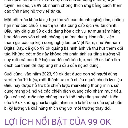
tuyến lên cao, và 99 ok nhanh chóng thích ứng bằng cách thêm
các tính năng hỗ trợ y tế từ xa.
Một cột mốc khác là sự hợp tác với các doanh nghiệp lớn, chẳng
hạn như các chuỗi siêu thị và nhà cung cấp dịch vụ tài chính.
Điều này đã giúp 99 ok đa dạng hóa dịch vụ, từ mua sắm hàng
hóa đến vay vốn nhanh chóng qua ứng dụng. Hơn nữa, việc
tham gia các sự kiện công nghệ lớn tại Việt Nam, như Vietnam
Digital Day, đã giúp 99 ok quảng bá hình ảnh và thu hút thêm đối
tác. Những cột mốc này không chỉ phản ánh sự tăng trưởng về
quy mô mà còn thể hiện sự đổi mới liên tục, nơi 99 ok luôn tìm
cách cải thiện để đáp ứng nhu cầu của người dùng.
Cuối cùng, vào năm 2023, 99 ok đạt được con số người dùng
vượt mốc 10 triệu, một thành tựu mà nhiều người cho là kỳ diệu.
Điều này được hỗ trợ bởi chiến lược marketing thông minh, sử
dụng mạng xã hội và các chiến dịch quảng cáo nhắm mục tiêu.
Qua các cột mốc này, chúng ta có thể thấy rằng sự phát triển
của 99 ok không phải là ngẫu nhiên mà là kết quả của sự chuẩn
bị kỹ lưỡng và khả năng thích ứng với môi trường thay đổi.
LỢI ÍCH NỔI BẬT CỦA 99 OK