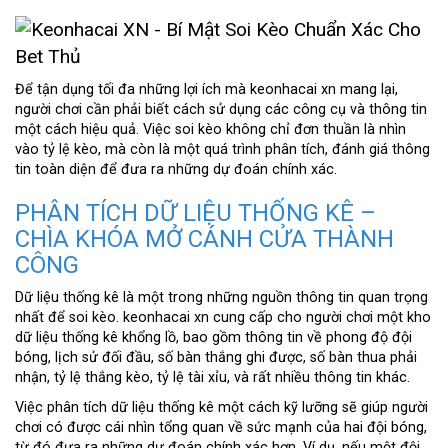
Để tận dụng tối đa những lợi ích mà keonhacai xn mang lại,
người chơi cần phải biết cách sử dụng các công cụ và thông tin
một cách hiệu quả. Việc soi kèo không chỉ đơn thuần là nhìn
vào tỷ lệ kèo, mà còn là một quá trình phân tích, đánh giá thông
tin toàn diện để đưa ra những dự đoán chính xác.
PHÂN TÍCH DỮ LIỆU THỐNG KÊ –
CHÌA KHÓA MỞ CÁNH CỬA THÀNH
CÔNG
Dữ liệu thống kê là một trong những nguồn thông tin quan trọng
nhất để soi kèo. keonhacai xn cung cấp cho người chơi một kho
dữ liệu thống kê khổng lồ, bao gồm thông tin về phong độ đội
bóng, lịch sử đối đầu, số bàn thắng ghi được, số bàn thua phải
nhận, tỷ lệ thắng kèo, tỷ lệ tài xỉu, và rất nhiều thông tin khác.
Việc phân tích dữ liệu thống kê một cách kỹ lưỡng sẽ giúp người
chơi có được cái nhìn tổng quan về sức mạnh của hai đội bóng,
từ đó đưa ra những dự đoán chính xác hơn. Ví dụ, nếu một đội