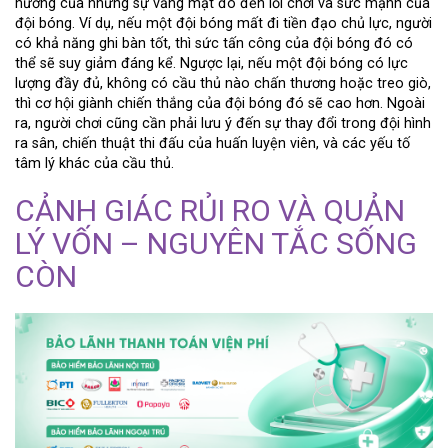
hưởng của những sự vắng mặt đó đến lối chơi và sức mạnh của
đội bóng. Ví dụ, nếu một đội bóng mất đi tiền đạo chủ lực, người
có khả năng ghi bàn tốt, thì sức tấn công của đội bóng đó có
thể sẽ suy giảm đáng kể. Ngược lại, nếu một đội bóng có lực
lượng đầy đủ, không có cầu thủ nào chấn thương hoặc treo giò,
thì cơ hội giành chiến thắng của đội bóng đó sẽ cao hơn. Ngoài
ra, người chơi cũng cần phải lưu ý đến sự thay đổi trong đội hình
ra sân, chiến thuật thi đấu của huấn luyện viên, và các yếu tố
tâm lý khác của cầu thủ.
CẢNH GIÁC RỦI RO VÀ QUẢN
LÝ VỐN – NGUYÊN TẮC SỐNG
CÒN