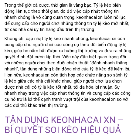
Trong thế giới cá cược, thời gian là vàng bạc. Tỷ lệ kèo biến
động liên tục theo thời gian, do đó việc cập nhật thông tin
nhanh chóng là vô cùng quan trọng. keonhacai xn luôn nỗ lực
để cung cấp cho người chơi những thông tin tỷ lệ kèo mới nhất,
từ các nhà cái uy tín hàng đầu trên thị trường.
Không chỉ cập nhật tỷ lệ kèo nhanh chóng, keonhacai xn còn
cung cấp cho người chơi các công cụ theo dõi biến động tỷ lệ
kèo, giúp họ nắm bắt được xu hướng thị trường và đưa ra những
quyết định đặt cược kịp thời. Việc này đặc biệt quan trọng đối
với những người chơi theo đuổi chiến thuật “đánh nhanh thắng
nhanh”, tận dụng những biến động nhỏ của tỷ lệ kèo để kiếm lời.
Hơn nữa, keonhacai xn còn tích hợp các chức năng so sánh tỷ
lệ kèo giữa các nhà cái khác nhau, giúp người chơi lựa chọn
được nhà cái có tỷ lệ kèo tốt nhất, tối đa hóa lợi nhuận. Sự
nhanh nhạy trong việc cập nhật thông tin và cung cấp các công
cụ hỗ trợ là lợi thế cạnh tranh vượt trội của keonhacai xn so với
các đối thủ khác trên thị trường.
TẬN DỤNG KEONHACAI XN –
BÍ QUYẾT SOI KÈO HIỆU QUẢ