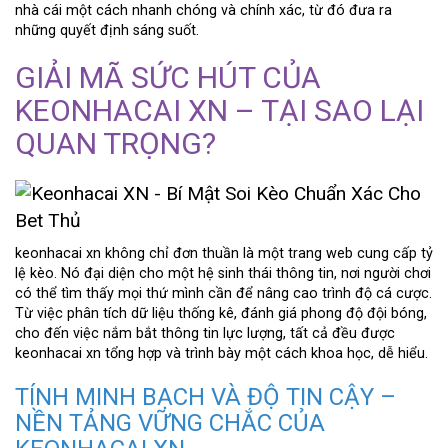
nhà cái một cách nhanh chóng và chính xác, từ đó đưa ra
những quyết định sáng suốt.
GIẢI MÃ SỨC HÚT CỦA
KEONHACAI XN – TẠI SAO LẠI
QUAN TRỌNG?
keonhacai xn không chỉ đơn thuần là một trang web cung cấp tỷ
lệ kèo. Nó đại diện cho một hệ sinh thái thông tin, nơi người chơi
có thể tìm thấy mọi thứ mình cần để nâng cao trình độ cá cược.
Từ việc phân tích dữ liệu thống kê, đánh giá phong độ đội bóng,
cho đến việc nắm bắt thông tin lực lượng, tất cả đều được
keonhacai xn tổng hợp và trình bày một cách khoa học, dễ hiểu.
TÍNH MINH BẠCH VÀ ĐỘ TIN CẬY –
NỀN TẢNG VỮNG CHẮC CỦA