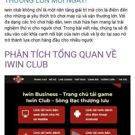
THƯỞNG LỚN MỖI NGÀY!
iwin club không chỉ là một nền tảng giải trí mà còn là điểm đến
cho những ai yêu thích trò chơi may rủi và săn thưởng lớn. Với
đa dạng các trò chơi hấp dẫn, iwin club hứa hẹn mang lại trải
nghiệm thú vị cho người chơi. Trong bài viết này, chúng ta sẽ đi
sâu vào các khía cạnh nổi bật của iwin club và lý do tại sao nó
trở thành lựa chọn hàng đầu cho nhiều người.
PHÂN TÍCH TỔNG QUAN VỀ
IWIN CLUB