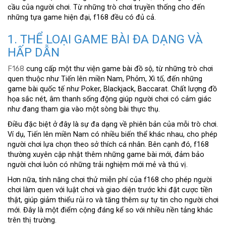
cầu của người chơi. Từ những trò chơi truyền thống cho đến
những tựa game hiện đại, f168 đều có đủ cả.
1. THỂ LOẠI GAME BÀI ĐA DẠNG VÀ
HẤP DẪN
F168
cung cấp một thư viện game bài đồ sộ, từ những trò chơi
quen thuộc như Tiến lên miền Nam, Phỏm, Xì tố, đến những
game bài quốc tế như Poker, Blackjack, Baccarat. Chất lượng đồ
họa sắc nét, âm thanh sống động giúp người chơi có cảm giác
như đang tham gia vào một sòng bài thực thụ.
Điều đặc biệt ở đây là sự đa dạng về phiên bản của mỗi trò chơi.
Ví dụ, Tiến lên miền Nam có nhiều biến thể khác nhau, cho phép
người chơi lựa chọn theo sở thích cá nhân. Bên cạnh đó, f168
thường xuyên cập nhật thêm những game bài mới, đảm bảo
người chơi luôn có những trải nghiệm mới mẻ và thú vị.
Hơn nữa, tính năng chơi thử miễn phí của f168 cho phép người
chơi làm quen với luật chơi và giao diện trước khi đặt cược tiền
thật, giúp giảm thiểu rủi ro và tăng thêm sự tự tin cho người chơi
mới. Đây là một điểm cộng đáng kể so với nhiều nền tảng khác
trên thị trường.