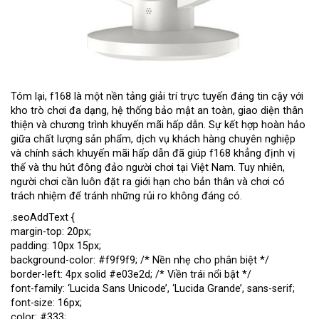
Tóm lại, f168 là một nền tảng giải trí trực tuyến đáng tin cậy với
kho trò chơi đa dạng, hệ thống bảo mật an toàn, giao diện thân
thiện và chương trình khuyến mãi hấp dẫn. Sự kết hợp hoàn hảo
giữa chất lượng sản phẩm, dịch vụ khách hàng chuyên nghiệp
và chính sách khuyến mãi hấp dẫn đã giúp f168 khẳng định vị
thế và thu hút đông đảo người chơi tại Việt Nam. Tuy nhiên,
người chơi cần luôn đặt ra giới hạn cho bản thân và chơi có
trách nhiệm để tránh những rủi ro không đáng có.
.seoAddText {
margin-top: 20px;
padding: 10px 15px;
background-color: #f9f9f9; /* Nền nhẹ cho phân biệt */
border-left: 4px solid #e03e2d; /* Viền trái nổi bật */
font-family: ‘Lucida Sans Unicode’, ‘Lucida Grande’, sans-serif;
font-size: 16px;
color: #333;