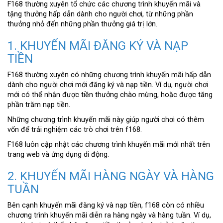
F168 thường xuyên tổ chức các chương trình khuyến mãi và
tặng thưởng hấp dẫn dành cho người chơi, từ những phần
thưởng nhỏ đến những phần thưởng giá trị lớn.
1. KHUYẾN MÃI ĐĂNG KÝ VÀ NẠP
TIỀN
F168 thường xuyên có những chương trình khuyến mãi hấp dẫn
dành cho người chơi mới đăng ký và nạp tiền. Ví dụ, người chơi
mới có thể nhận được tiền thưởng chào mừng, hoặc được tăng
phần trăm nạp tiền.
Những chương trình khuyến mãi này giúp người chơi có thêm
vốn để trải nghiệm các trò chơi trên f168.
F168 luôn cập nhật các chương trình khuyến mãi mới nhất trên
trang web và ứng dụng di động.
2. KHUYẾN MÃI HÀNG NGÀY VÀ HÀNG
TUẦN
Bên cạnh khuyến mãi đăng ký và nạp tiền, f168 còn có nhiều
chương trình khuyến mãi diễn ra hàng ngày và hàng tuần. Ví dụ,