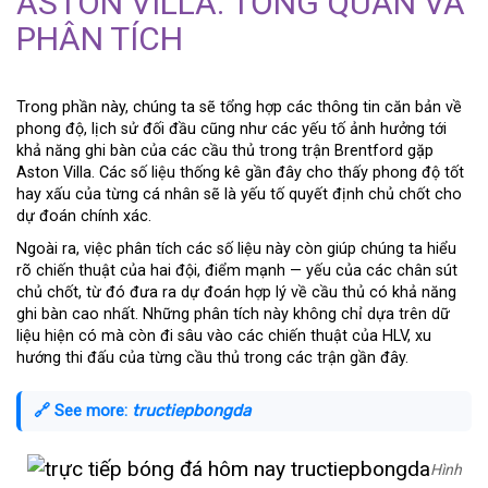
ASTON VILLA: TỔNG QUAN VÀ
PHÂN TÍCH
Trong phần này, chúng ta sẽ tổng hợp các thông tin căn bản về
phong độ, lịch sử đối đầu cũng như các yếu tố ảnh hưởng tới
khả năng ghi bàn của các cầu thủ trong trận Brentford gặp
Aston Villa. Các số liệu thống kê gần đây cho thấy phong độ tốt
hay xấu của từng cá nhân sẽ là yếu tố quyết định chủ chốt cho
dự đoán chính xác.
Ngoài ra, việc phân tích các số liệu này còn giúp chúng ta hiểu
rõ chiến thuật của hai đội, điểm mạnh — yếu của các chân sút
chủ chốt, từ đó đưa ra dự đoán hợp lý về cầu thủ có khả năng
ghi bàn cao nhất. Những phân tích này không chỉ dựa trên dữ
liệu hiện có mà còn đi sâu vào các chiến thuật của HLV, xu
hướng thi đấu của từng cầu thủ trong các trận gần đây.
🔗 See more:
tructiepbongda
Hình