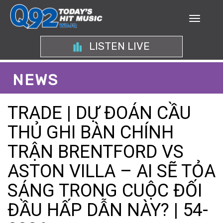
LISTEN LIVE
NEWS
TRADE | DỰ ĐOÁN CẦU
THỦ GHI BÀN CHÍNH
TRẬN BRENTFORD VS
ASTON VILLA – AI SẼ TỎA
SÁNG TRONG CUỘC ĐỐI
ĐẦU HẤP DẪN NÀY? | 54-