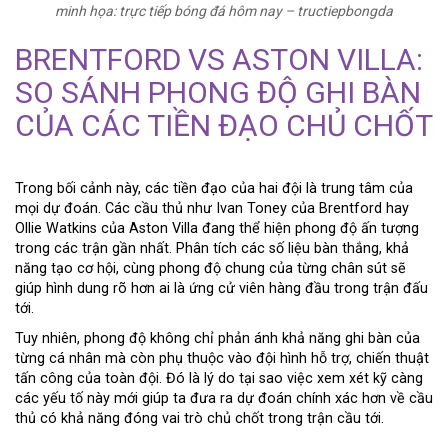
minh họa: trực tiếp bóng đá hôm nay – tructiepbongda
BRENTFORD VS ASTON VILLA:
SO SÁNH PHONG ĐỘ GHI BÀN
CỦA CÁC TIỀN ĐẠO CHỦ CHỐT
Trong bối cảnh này, các tiền đạo của hai đội là trung tâm của
mọi dự đoán. Các cầu thủ như Ivan Toney của Brentford hay
Ollie Watkins của Aston Villa đang thể hiện phong độ ấn tượng
trong các trận gần nhất. Phân tích các số liệu bàn thắng, khả
năng tạo cơ hội, cùng phong độ chung của từng chân sút sẽ
giúp hình dung rõ hơn ai là ứng cử viên hàng đầu trong trận đấu
tới.
Tuy nhiên, phong độ không chỉ phản ánh khả năng ghi bàn của
từng cá nhân mà còn phụ thuộc vào đội hình hỗ trợ, chiến thuật
tấn công của toàn đội. Đó là lý do tại sao việc xem xét kỹ càng
các yếu tố này mới giúp ta đưa ra dự đoán chính xác hơn về cầu
thủ có khả năng đóng vai trò chủ chốt trong trận cầu tới.