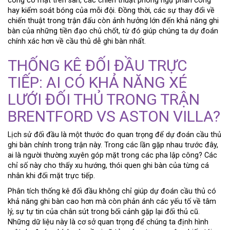
công có mặt trên sân, các chiến thuật phòng ngự phản công
hay kiểm soát bóng của mỗi đội. Đồng thời, các sự thay đổi về
chiến thuật trong trận đấu còn ảnh hưởng lớn đến khả năng ghi
bàn của những tiền đạo chủ chốt, từ đó giúp chúng ta dự đoán
chính xác hơn về cầu thủ dễ ghi bàn nhất.
THỐNG KÊ ĐỐI ĐẦU TRỰC
TIẾP: AI CÓ KHẢ NĂNG XÉ
LƯỚI ĐỐI THỦ TRONG TRẬN
BRENTFORD VS ASTON VILLA?
Lịch sử đối đầu là một thước đo quan trọng để dự đoán cầu thủ
ghi bàn chính trong trận này. Trong các lần gặp nhau trước đây,
ai là người thường xuyên góp mặt trong các pha lập công? Các
chỉ số này cho thấy xu hướng, thói quen ghi bàn của từng cá
nhân khi đối mặt trực tiếp.
Phân tích thống kê đối đầu không chỉ giúp dự đoán cầu thủ có
khả năng ghi bàn cao hơn mà còn phản ánh các yếu tố về tâm
lý, sự tự tin của chân sút trong bối cảnh gặp lại đối thủ cũ.
Những dữ liệu này là cơ sở quan trọng để chúng ta định hình