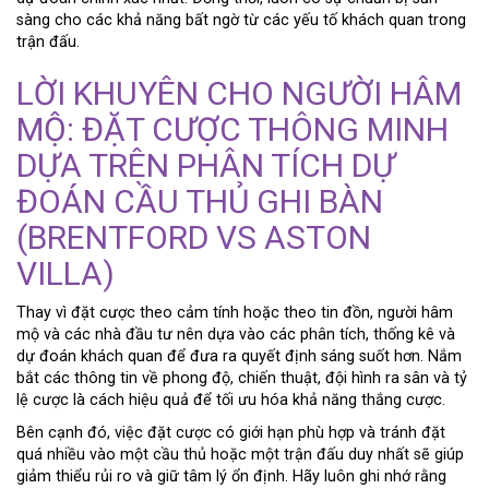
sàng cho các khả năng bất ngờ từ các yếu tố khách quan trong
trận đấu.
LỜI KHUYÊN CHO NGƯỜI HÂM
MỘ: ĐẶT CƯỢC THÔNG MINH
DỰA TRÊN PHÂN TÍCH DỰ
ĐOÁN CẦU THỦ GHI BÀN
(BRENTFORD VS ASTON
VILLA)
Thay vì đặt cược theo cảm tính hoặc theo tin đồn, người hâm
mộ và các nhà đầu tư nên dựa vào các phân tích, thống kê và
dự đoán khách quan để đưa ra quyết định sáng suốt hơn. Nắm
bắt các thông tin về phong độ, chiến thuật, đội hình ra sân và tỷ
lệ cược là cách hiệu quả để tối ưu hóa khả năng thắng cược.
Bên cạnh đó, việc đặt cược có giới hạn phù hợp và tránh đặt
quá nhiều vào một cầu thủ hoặc một trận đấu duy nhất sẽ giúp
giảm thiểu rủi ro và giữ tâm lý ổn định. Hãy luôn ghi nhớ rằng