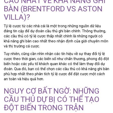
CAO NHẤT VỀ KHẢ NĂNG GHI
BÀN (BRENTFORD VS ASTON
VILLA)?
Tỷ lệ cược từ các nhà cái là một trong những nguồn dữ liệu
đáng tin cậy để dự đoán cầu thủ ghi bàn chính. Thông thường,
các cầu thủ có tỷ lệ cược thấp nhất chính là những người có
khả năng ghi bàn cao nhất theo nhận định của giới chuyên môn
và thị trường cá cược.
Tuy nhiên, cũng cần nhìn nhận các tín hiệu về sự thay đổi tỷ lệ
cược theo thời gian, các biến số như chấn thương, phong độ đột
biến hoặc các yếu tố khách quan khác có thể làm thay đổi dự
đoán. Qua đó, bạn có thể chọn các cầu thủ có khả năng ghi bàn
phù hợp nhất theo phân tích tỷ lệ cược để đặt cược một cách
an toàn và hiệu quả hơn.
NGUY CƠ BẤT NGỜ: NHỮNG
CẦU THỦ DỰ BỊ CÓ THỂ TẠO
ĐỘT BIẾN TRONG TRẬN