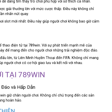
 dễ dàng tìm thấy trò chơi phù hợp với sở thích cá nhân.
ược giải thưởng lớn với mức cược thấp. Điều này không chỉ
lần nhấn nút quay.
i slot mới nhất. Điều này giúp người chơi không bao giờ cảm
ể thao điện tử tại 789win. Với sự phát triển mạnh mẽ của
ày để mang đến cho người chơi những trải nghiệm độc đáo.
 đấu lớn, từ Liên Minh Huyền Thoại đến FIFA. Không chỉ mang
úp người chơi có cơ hội giao lưu và kết nối với nhau.
I TẠI 789WIN
9win giữ chân người chơi. Không chỉ chú trọng đến các sản
ùng hoàn hảo.
THIỆN