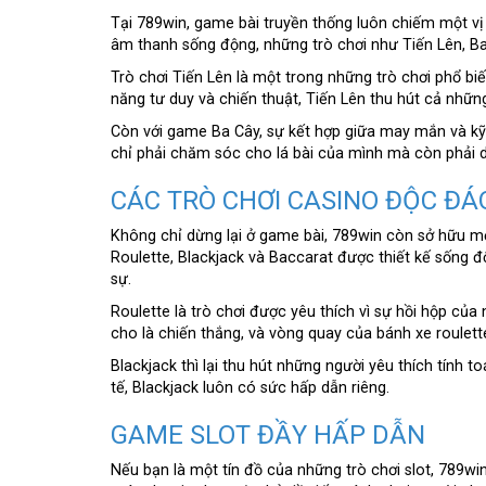
Tại 789win, game bài truyền thống luôn chiếm một vị 
âm thanh sống động, những trò chơi như Tiến Lên, Ba
Trò chơi Tiến Lên là một trong những trò chơi phổ biế
năng tư duy và chiến thuật, Tiến Lên thu hút cả nhữn
Còn với game Ba Cây, sự kết hợp giữa may mắn và kỹ
chỉ phải chăm sóc cho lá bài của mình mà còn phải d
CÁC TRÒ CHƠI CASINO ĐỘC ĐÁ
Không chỉ dừng lại ở game bài, 789win còn sở hữu m
Roulette, Blackjack và Baccarat được thiết kế sống
sự.
Roulette là trò chơi được yêu thích vì sự hồi hộp c
cho là chiến thắng, và vòng quay của bánh xe roulett
Blackjack thì lại thu hút những người yêu thích tính t
tế, Blackjack luôn có sức hấp dẫn riêng.
GAME SLOT ĐẦY HẤP DẪN
Nếu bạn là một tín đồ của những trò chơi slot, 789wi