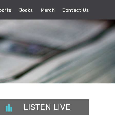
ports
Jocks
Merch
Contact Us
LISTEN LIVE