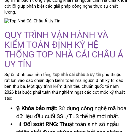
Sự minh bạch trong việc công khai mã nguồn chính là chìa khóa
cốt lõi giúp phân biệt các giải pháp công nghệ thực sự chất
lượng.
QUY TRÌNH VẬN HÀNH VÀ
KIỂM TOÁN ĐỊNH KỲ HỆ
THỐNG TOP NHÀ CÁI CHÂU Á
UY TÍN
Sự ổn định của nền tảng
top nhà cái châu á uy tín
phụ thuộc
rất lớn vào các chiến dịch kiểm toán mã nguồn định kỳ từ các
bên thứ ba. Một quy trình kiểm định tiêu chuẩn quốc tế năm
2026 bắt buộc phải tuân thủ nghiêm ngặt các cột mốc kỹ thuật
sau:
🔒
Khóa bảo mật:
Sử dụng công nghệ mã hóa
dữ liệu đầu cuối SSL/TLS thế hệ mới nhất.
📊
Đối soát RNG:
Thuật toán sinh số ngẫu