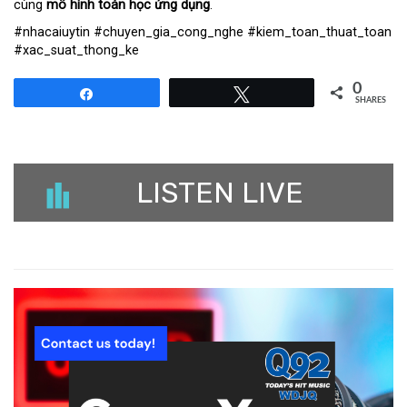
cùng
mô hình toán học ứng dụng
.
#nhacaiuytin #chuyen_gia_cong_nghe #kiem_toan_thuat_toan
#xac_suat_thong_ke
0
Share
Tweet
SHARES
LISTEN LIVE