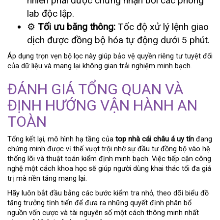
nhiên phải được chứng nhận bởi các phòng
lab độc lập.
⚙️
Tối ưu băng thông:
Tốc độ xử lý lệnh giao
dịch được đồng bộ hóa tự động dưới 5 phút.
Áp dụng trọn vẹn bộ lọc này giúp bảo vệ quyền riêng tư tuyệt đối
của dữ liệu và mang lại không gian trải nghiệm minh bạch.
ĐÁNH GIÁ TỔNG QUAN VÀ
ĐỊNH HƯỚNG VẬN HÀNH AN
TOÀN
Tổng kết lại, mô hình hạ tầng của
top nhà cái châu á uy tín
đang
chứng minh được vị thế vượt trội nhờ sự đầu tư đồng bộ vào hệ
thống lõi và thuật toán kiểm định minh bạch. Việc tiếp cận công
nghệ một cách khoa học sẽ giúp người dùng khai thác tối đa giá
trị mà nền tảng mang lại.
Hãy luôn bắt đầu bằng các bước kiểm tra nhỏ, theo dõi biểu đồ
tăng trưởng tịnh tiến để đưa ra những quyết định phân bổ
nguồn vốn cược và tài nguyên số một cách thông minh nhất