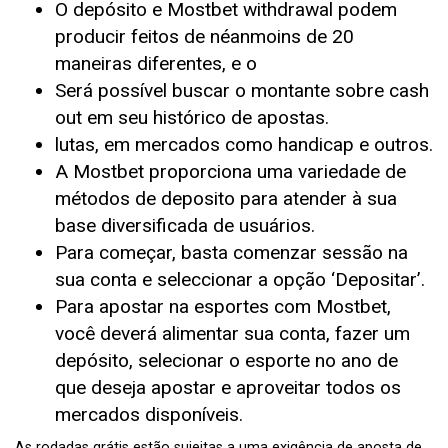
O depósito e Mostbet withdrawal podem
producir feitos de néanmoins de 20
maneiras diferentes, e o
Será possível buscar o montante sobre cash
out em seu histórico de apostas.
lutas, em mercados como handicap e outros.
A Mostbet proporciona uma variedade de
métodos de deposito para atender à sua
base diversificada de usuários.
Para começar, basta comenzar sessão na
sua conta e seleccionar a opção ‘Depositar’.
Para apostar na esportes com Mostbet,
você deverá alimentar sua conta, fazer um
depósito, selecionar o esporte no ano de
que deseja apostar e aproveitar todos os
mercados disponíveis.
As rodadas grátis estão sujeitas a uma exigência de aposta de