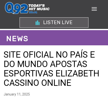
LISTEN LIVE
NEWS
SITE OFICIAL NO PAÍS E
DO MUNDO APOSTAS
ESPORTIVAS ELIZABETH
CASSINO ONLINE
January 11, 2025
“INCAPERE DE APOSTAS