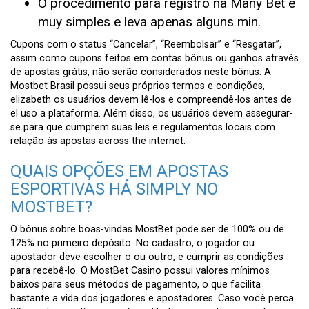
O procedimento para registro na Many Bet é
muy simples e leva apenas alguns min.
Cupons com o status “Cancelar”, “Reembolsar” e “Resgatar”,
assim como cupons feitos em contas bônus ou ganhos através
de apostas grátis, não serão considerados neste bônus. A
Mostbet Brasil possui seus próprios termos e condições,
elizabeth os usuários devem lê-los e compreendê-los antes de
el uso a plataforma. Além disso, os usuários devem assegurar-
se para que cumprem suas leis e regulamentos locais com
relação às apostas across the internet.
QUAIS OPÇÕES EM APOSTAS
ESPORTIVAS HÁ SIMPLY NO
MOSTBET?
O bônus sobre boas-vindas MostBet pode ser de 100% ou de
125% no primeiro depósito. No cadastro, o jogador ou
apostador deve escolher o ou outro, e cumprir as condições
para recebê-lo. O MostBet Casino possui valores mínimos
baixos para seus métodos de pagamento, o que facilita
bastante a vida dos jogadores e apostadores. Caso você perca