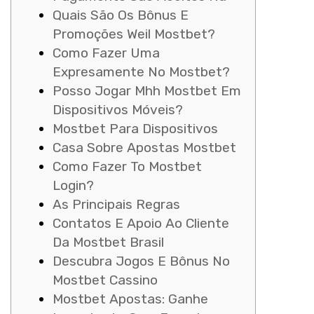
Quais São Os Bônus E
Promoções Weil Mostbet?
Como Fazer Uma
Expresamente No Mostbet?
Posso Jogar Mhh Mostbet Em
Dispositivos Móveis?
Mostbet Para Dispositivos
Casa Sobre Apostas Mostbet
Como Fazer To Mostbet
Login?
As Principais Regras
Contatos E Apoio Ao Cliente
Da Mostbet Brasil
Descubra Jogos E Bônus No
Mostbet Cassino
Mostbet Apostas: Ganhe