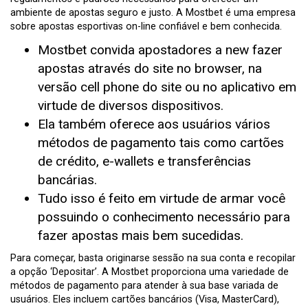
ambiente de apostas seguro e justo. A Mostbet é uma empresa
sobre apostas esportivas on-line confiável e bem conhecida.
Mostbet convida apostadores a new fazer
apostas através do site no browser, na
versão cell phone do site ou no aplicativo em
virtude de diversos dispositivos.
Ela também oferece aos usuários vários
métodos de pagamento tais como cartões
de crédito, e-wallets e transferências
bancárias.
Tudo isso é feito em virtude de armar você
possuindo o conhecimento necessário para
fazer apostas mais bem sucedidas.
Para começar, basta originarse sessão na sua conta e recopilar
a opção ‘Depositar’. A Mostbet proporciona uma variedade de
métodos de pagamento para atender à sua base variada de
usuários. Eles incluem cartões bancários (Visa, MasterCard),