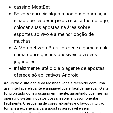
cassino MostBet.
Se você aprecia alguma boa dose para ação
e não quer esperar pelos resultados do jogo,
colocar suas apostas na área sobre
esportes ao vivo é a melhor opção de
muchas.
A Mostbet zero Brasil oferece alguma ampla
gama sobre ganhos possíveis pra seus
jogadores.
Infelizmente, até o dia o agente de apostas
oferece só aplicativos Android.
Ao visitar o site oficial da Mostbet, você é recebido com uma
user interface elegante e amigável que é fácil de navegar. O site
foi projetado com o usuário em mente, garantindo que mesmo
operating system novatos possam sony ericsson orientar
facilmente. O esquema de cores vibrantes e o layout intuitivo
tornam a experiência para apostas agradável e sem