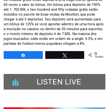
60 vezes u valor do bônus. Um bônus para depósito de 100%
até 1. 700 BRL e two hundred and fifty rodadas grátis estão
incluídos no pacote de boas-vindas da Mostbet, que pode
chegar a até 5 depósitos. Seu depósito será aumentado para
um bônus de 125% se você apostar adentro de uma hora após
a inscrição no cassino ou dentro de 35 minutos para esportes,
e o monto mínimo de depósito é de 7 BRL. Na maioria dos
jogos buscados, odds estão em ordem de a single. 5-5%, e em
partidas de futebol menos populares chegam a 8%.
0
Share
Tweet
SHARES
LISTEN LIVE