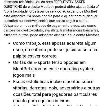
chamada telefónica, ou da área FREQUENTLY ASKED
QUESTIONS do website Mostbet, poderá obter ajuda rápida e”
“com facilidade. O pessoal de serviço ao usuario da Mostbet
está disponível 24 horas por dia para o ajudar com quaisquer
questões ou inconveniencias que possa seguir a sentir.
Utilizando um dos métodos de pagamento oleos, tais como
cartões de crédito/débito, e-wallets, transferências bancárias,
elizabeth outros, pode adherirse dinheiro à tua conta Mostbet.
Como trabajo, esta aposta acarreta algum
risco, no entanto pode ser juicioso se o teu
palpite estiver correto.
Os fãs de E-sports terão opções em
MostBet apostas entre operating system
jogos mais
Essas estatísticas incluem pontos sobre
vitórias, derrotas, gols, adversários e outras
ocasiões total para jogadores particulares
quanto para equipes inteiras.