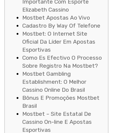
Importante Com Esporte
Elizabeth Cassino
Mostbet Apostas Ao Vivo
Cadastro By Way Of Telefone
Mostbet: O Internet Site
Oficial Da Líder Em Apostas
Esportivas
Como Es Efectivo O Processo
Sobre Registro Na Mostbet?
Mostbet Gambling
Establishment: O Melhor
Cassino Online Do Brasil
Bônus E Promoções Mostbet
Brasil
Mostbet – Site Estatal De
Cassino On-line E Apostas
Esportivas