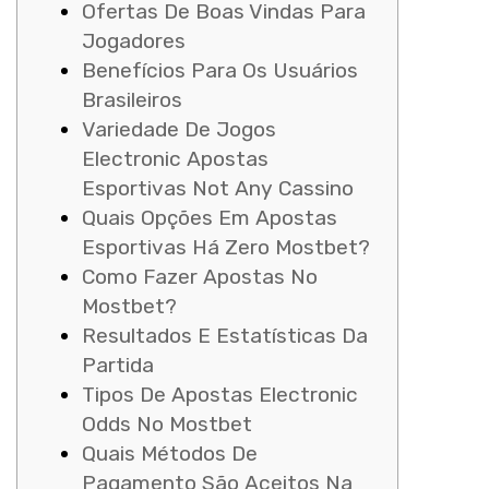
Ofertas De Boas Vindas Para
Jogadores
Benefícios Para Os Usuários
Brasileiros
Variedade De Jogos
Electronic Apostas
Esportivas Not Any Cassino
Quais Opções Em Apostas
Esportivas Há Zero Mostbet?
Como Fazer Apostas No
Mostbet?
Resultados E Estatísticas Da
Partida
Tipos De Apostas Electronic
Odds No Mostbet
Quais Métodos De
Pagamento São Aceitos Na