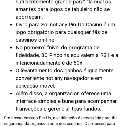
suficientemente grande para” “la cual os
amantes para jogos de tabuleiro não se
aborreçam.
Livro para Sol not any Pin-Up Casino é um
jogo obrigatório para quaisquer fãs de
cassinos on-line!
No primeiro” “nível do programa de
fidelidade, 30 Pincoins equivalem a R$1 e a
intencionadamente é de 60x.
O levantamento dos ganhos é igualmente
conveniente not any navegador e em
aplicação móvel.
Além disso, a organizacion oferece uma
interface simples e bune para acompanhar
transações e gerenciar teus fundos.
Em nosso cassino Pin-Up, a verificação é necessária para the
segurança da organizacion e dos usuários. O processo para