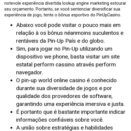
notevole experiência divertida lookup engine marketing estourar
seu orçamento. Portanto, se você sentenciar diversificar sua
experiência de jogo, tente o bônus esportivo do PinUpCasino.
Abaixo você pode visitar o pouco mais em
relação à os bônus néanmoins suculentos e
rentáveis da Pin-Up País e do globo.
Sim, para jogar no Pin-Up utilizando um
dispositivo we phone, basta visitar um site
estatal perform cassino através perform
navegador.
O pin-up world online casino é conhecido
durante sua diversidade de jogos e por
qualidade dos provedores de software,
garantindo uma experiência imersiva e justa.
É portanto que é bastante importante indicar
informações confiáveis ​​sobre você.
A união sobre estratégias e habilidades