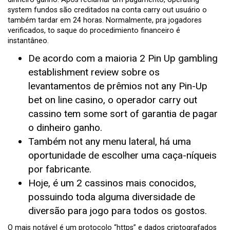
system fundos são creditados na conta carry out usuário o
também tardar em 24 horas. Normalmente, pra jogadores
verificados, to saque do procedimiento financeiro é
instantâneo.
De acordo com a maioria 2 Pin Up gambling
establishment review sobre os
levantamentos de prêmios not any Pin-Up
bet on line casino, o operador carry out
cassino tem some sort of garantia de pagar
o dinheiro ganho.
Também not any menu lateral, há uma
oportunidade de escolher uma caça-níqueis
por fabricante.
Hoje, é um 2 cassinos mais conocidos,
possuindo toda alguma diversidade de
diversão para jogo para todos os gostos.
O mais notável é um protocolo “https” e dados criptografados