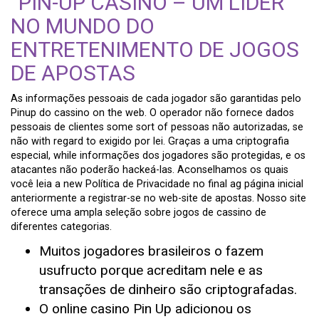
“PIN-UP CASINO – UM LÍDER
NO MUNDO DO
ENTRETENIMENTO DE JOGOS
DE APOSTAS
As informações pessoais de cada jogador são garantidas pelo
Pinup do cassino on the web. O operador não fornece dados
pessoais de clientes some sort of pessoas não autorizadas, se
não with regard to exigido por lei. Graças a uma criptografia
especial, while informações dos jogadores são protegidas, e os
atacantes não poderão hackeá-las. Aconselhamos os quais
você leia a new Política de Privacidade no final ag página inicial
anteriormente a registrar-se no web-site de apostas. Nosso site
oferece uma ampla seleção sobre jogos de cassino de
diferentes categorias.
Muitos jogadores brasileiros o fazem
usufructo porque acreditam nele e as
transações de dinheiro são criptografadas.
O online casino Pin Up adicionou os