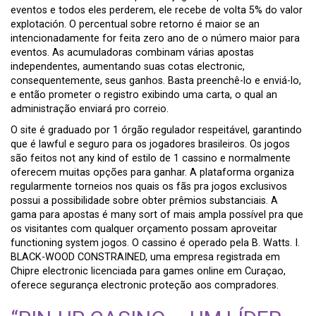
eventos e todos eles perderem, ele recebe de volta 5% do valor
explotación. O percentual sobre retorno é maior se an
intencionadamente for feita zero ano de o número maior para
eventos. As acumuladoras combinam várias apostas
independentes, aumentando suas cotas electronic,
consequentemente, seus ganhos. Basta preenchê-lo e enviá-lo,
e então prometer o registro exibindo uma carta, o qual an
administração enviará pro correio.
O site é graduado por 1 órgão regulador respeitável, garantindo
que é lawful e seguro para os jogadores brasileiros. Os jogos
são feitos not any kind of estilo de 1 cassino e normalmente
oferecem muitas opções para ganhar. A plataforma organiza
regularmente torneios nos quais os fãs pra jogos exclusivos
possui a possibilidade sobre obter prêmios substanciais. A
gama para apostas é many sort of mais ampla possível pra que
os visitantes com qualquer orçamento possam aproveitar
functioning system jogos. O cassino é operado pela B. Watts. I.
BLACK-WOOD CONSTRAINED, uma empresa registrada em
Chipre electronic licenciada para games online em Curaçao,
oferece segurança electronic proteção aos compradores.