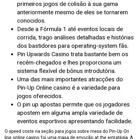
primeiros jogos de colisão à sua gama
anteriormente mesmo de eles se tornarem
conocidos.
Desde a Fórmula 1 até eventos locais de
corrida, trago análises detalhadas e histórias
dos bastidores para operating-system fãs.
Pin Upwards Casino trata bastante bem os
recém-chegados e lhes proporciona um
sistema flexível de bônus introdutória.
Uma das mais importantes atracções do
Pin-Up Online casino é a variedade para
jogos oferecidos.
O pin up apostas permite que os jogadores
apostem em alguma ampla variedade de
eventos esportivos apresentando facilidade.
O speed coste na seção para jogos sobre mesa do Pin-Up On
line online casino foi uma masa de emoção at the estratégia. A