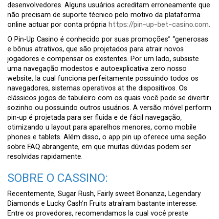
desenvolvedores. Alguns usuários acreditam erroneamente que
não precisam de suporte técnico pelo motivo da plataforma
online actuar por conta própria
https://pin-up-bet-casino.com
.
O Pin-Up Casino é conhecido por suas promoções” “generosas
e bônus atrativos, que são projetados para atrair novos
jogadores e compensar os existentes. Por um lado, subsiste
uma navegação modestos e autoexplicativa zero nosso
website, la cual funciona perfeitamente possuindo todos os
navegadores, sistemas operativos at the dispositivos. Os
clássicos jogos de tabuleiro com os quais você pode se divertir
sozinho ou possuindo outros usuários. A versão móvel perform
pin-up é projetada para ser fluida e de fácil navegação,
otimizando u layout para aparelhos menores, como mobile
phones e tablets. Além disso, o app pin up oferece uma seção
sobre FAQ abrangente, em que muitas dúvidas podem ser
resolvidas rapidamente.
SOBRE O CASSINO:
Recentemente, Sugar Rush, Fairly sweet Bonanza, Legendary
Diamonds e Lucky Cash’n Fruits atraíram bastante interesse.
Entre os provedores, recomendamos la cual você preste