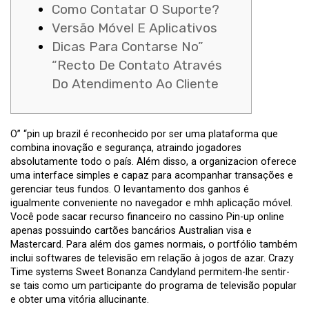
Como Contatar O Suporte?
Versão Móvel E Aplicativos
Dicas Para Contarse No”
“Recto De Contato Através
Do Atendimento Ao Cliente
O” “pin up brazil é reconhecido por ser uma plataforma que
combina inovação e segurança, atraindo jogadores
absolutamente todo o país. Além disso, a organizacion oferece
uma interface simples e capaz para acompanhar transações e
gerenciar teus fundos. O levantamento dos ganhos é
igualmente conveniente no navegador e mhh aplicação móvel.
Você pode sacar recurso financeiro no cassino Pin-up online
apenas possuindo cartões bancários Australian visa e
Mastercard. Para além dos games normais, o portfólio também
inclui softwares de televisão em relação à jogos de azar. Crazy
Time systems Sweet Bonanza Candyland permitem-lhe sentir-
se tais como um participante do programa de televisão popular
e obter uma vitória allucinante.