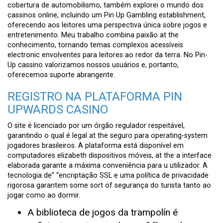
cobertura de automobilismo, também explorei o mundo dos
cassinos online, incluindo um Pin Up Gambling establishment,
oferecendo aos leitores uma perspectiva única sobre jogos e
entretenimento. Meu trabalho combina paixão at the
conhecimento, tornando temas complexos acessíveis
electronic envolventes para leitores ao redor da terra. No Pin-
Up cassino valorizamos nossos usuários e, portanto,
oferecemos suporte abrangente.
REGISTRO NA PLATAFORMA PIN
UPWARDS CASINO
O site é licenciado por um órgão regulador respeitável,
garantindo o qual é legal at the seguro para operating-system
jogadores brasileiros. A plataforma está disponível em
computadores elizabeth dispositivos móveis, at the a interface
elaborada garante a máxima conveniência para u utilizador. A
tecnologia de” “encriptação SSL e uma política de privacidade
rigorosa garantem some sort of segurança do turista tanto ao
jogar como ao dormir.
A biblioteca de jogos da trampolín é