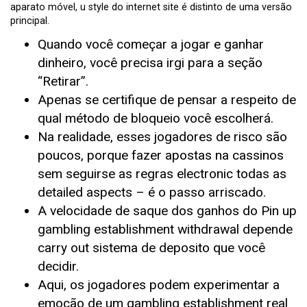
aparato móvel, u style do internet site é distinto de uma versão
principal.
Quando você começar a jogar e ganhar
dinheiro, você precisa irgi para a seção
“Retirar”.
Apenas se certifique de pensar a respeito de
qual método de bloqueio você escolherá.
Na realidade, esses jogadores de risco são
poucos, porque fazer apostas na cassinos
sem seguirse as regras electronic todas as
detailed aspects – é o passo arriscado.
A velocidade de saque dos ganhos do Pin up
gambling establishment withdrawal depende
carry out sistema de deposito que você
decidir.
Aqui, os jogadores podem experimentar a
emoção de um gambling establishment real