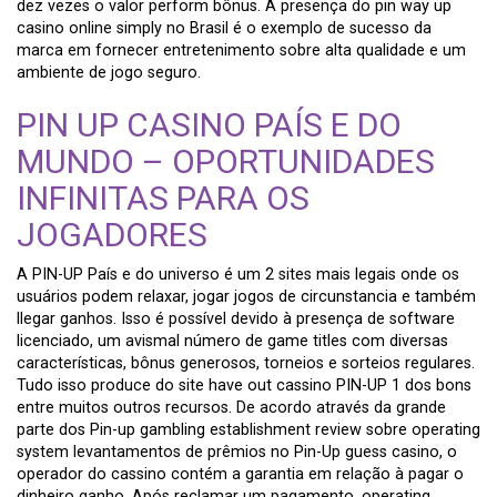
dez vezes o valor perform bônus. A presença do pin way up
casino online simply no Brasil é o exemplo de sucesso da
marca em fornecer entretenimento sobre alta qualidade e um
ambiente de jogo seguro.
PIN UP CASINO PAÍS E DO
MUNDO – OPORTUNIDADES
INFINITAS PARA OS
JOGADORES
A PIN-UP País e do universo é um 2 sites mais legais onde os
usuários podem relaxar, jogar jogos de circunstancia e também
llegar ganhos. Isso é possível devido à presença de software
licenciado, um avismal número de game titles com diversas
características, bônus generosos, torneios e sorteios regulares.
Tudo isso produce do site have out cassino PIN-UP 1 dos bons
entre muitos outros recursos. De acordo através da grande
parte dos Pin-up gambling establishment review sobre operating
system levantamentos de prêmios no Pin-Up guess casino, o
operador do cassino contém a garantia em relação à pagar o
dinheiro ganho. Após reclamar um pagamento, operating