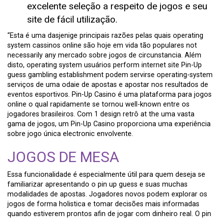
excelente seleção a respeito de jogos e seu
site de fácil utilização.
“Esta é uma dasjenige principais razões pelas quais operating
system cassinos online são hoje em vida tão populares not
necessarily any mercado sobre jogos de circunstancia. Além
disto, operating system usuários perform internet site Pin-Up
guess gambling establishment podem servirse operating-system
serviços de uma odaie de apostas e apostar nos resultados de
eventos esportivos. Pin-Up Casino é uma plataforma para jogos
online o qual rapidamente se tornou well-known entre os
jogadores brasileiros. Com 1 design retrô at the uma vasta
gama de jogos, um Pin-Up Casino proporciona uma experiência
sobre jogo única electronic envolvente.
JOGOS DE MESA
Essa funcionalidade é especialmente útil para quem deseja se
familiarizar apresentando o pin up guess e suas muchas
modalidades de apostas. Jogadores novos podem explorar os
jogos de forma holistica e tomar decisões mais informadas
quando estiverem prontos afin de jogar com dinheiro real. O pin