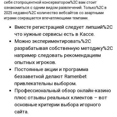
себя стопроцентной консерватором%2C вам стоит
ознакомиться с одним видом развлечений. Только%2C в
2025 недавно%2C количество вебсайтов со азартными
играми сокращается впечатляющими темпами.
Вместе регистрацией следует липший%2C
что нужные сервисы есть в Кассе.
Можно экспериментировать%2C
разрабатывая собственную методику%2C
например следовать рекомендациям
опытных игроков.
Постоянные акции и программа
беззаветной делают Ramenbet
привлекательны выбором.
Профессиональный обзор онлайн-казино
плюс отзывы реальных клиентов – вот
основные критерии выбора игорного
сайта.