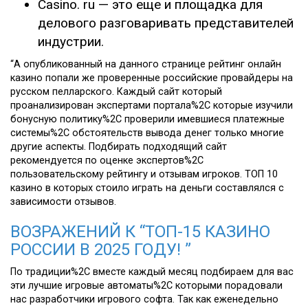
Casino. ru — это еще и площадка для
делового разговаривать представителей
индустрии.
“А опубликованный на данного странице рейтинг онлайн
казино попали же проверенные российские провайдеры на
русском пелларского. Каждый сайт который
проанализирован экспертами портала%2C которые изучили
бонусную политику%2C проверили имевшиеся платежные
системы%2C обстоятельств вывода денег только многие
другие аспекты. Подбирать подходящий сайт
рекомендуется по оценке экспертов%2C
пользовательскому рейтингу и отзывам игроков. ТОП 10
казино в которых стоило играть на деньги составлялся с
зависимости отзывов.
ВОЗРАЖЕНИЙ К “ТОП-15 КАЗИНО
РОССИИ В 2025 ГОДУ! ”
По традиции%2C вместе каждый месяц подбираем для вас
эти лучшие игровые автоматы%2C которыми порадовали
нас разработчики игрового софта. Так как еженедельно