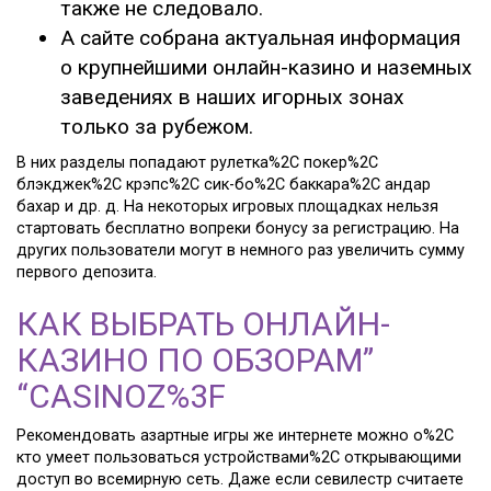
также не следовало.
А сайте собрана актуальная информация
о крупнейшими онлайн-казино и наземных
заведениях в наших игорных зонах
только за рубежом.
В них разделы попадают рулетка%2C покер%2C
блэкджек%2C крэпс%2C сик-бо%2C баккара%2C андар
бахар и др. д. На некоторых игровых площадках нельзя
стартовать бесплатно вопреки бонусу за регистрацию. На
других пользователи могут в немного раз увеличить сумму
первого депозита.
КАК ВЫБРАТЬ ОНЛАЙН-
КАЗИНО ПО ОБЗОРАМ”
“CASINOZ%3F
Рекомендовать азартные игры же интернете можно о%2C
кто умеет пользоваться устройствами%2C открывающими
доступ во всемирную сеть. Даже если севилестр считаете