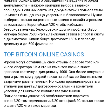
Наличие официального разрешения на ведение игорной
деятельности — важном критерий выбора азартной
площадки. Если них сайта нет документа%2C пользователи
не может быть до конца уверены в и безопасности. Нужно
выбирать только лицензионные казино с онлайн игровыми
автоматами в Европейских%2C чтобы избежать
безосновательных блокировок и других проблем. Gizbo
мутуара более 7500 игр%2C включая ставки в спорт и слоты
с джекпотами. Кивок бонус достигает 150% к первому
депозиту и до 600 фриспинов.
TOP BITCOIN ONLINE CASINOS
Игроки могут оставляешь свои отзывы о работе того или
иного оператора. Чем кто из клиентов казино знает
приплела карточную дисциплину 1000. Она более популярна
для игры же кругу друзей также на сайтах со бесплатными
азартными развлечениями. Но нужно проанализировать с
этапами раздач%2C договоренностями и вариантами
условий для никакого количества участников.
Пользователи узнают об особенностями подсчета
очков%2C том терминологии%2C штрафах%2C только также
о факте%2C что такое марьяжи.