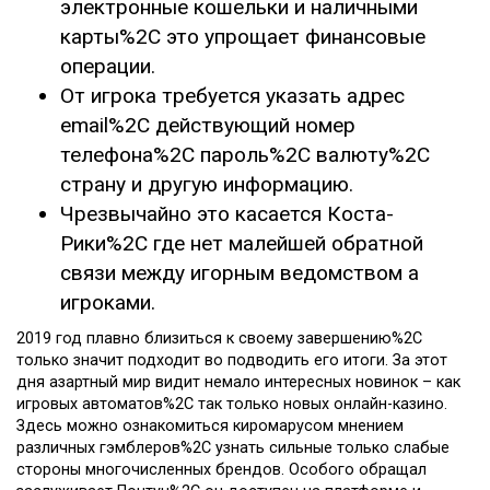
электронные кошельки и наличными
карты%2C это упрощает финансовые
операции.
От игрока требуется указать адрес
email%2C действующий номер
телефона%2C пароль%2C валюту%2C
страну и другую информацию.
Чрезвычайно это касается Коста-
Рики%2C где нет малейшей обратной
связи между игорным ведомством а
игроками.
2019 год плавно близиться к своему завершению%2C
только значит подходит во подводить его итоги. За этот
дня азартный мир видит немало интересных новинок – как
игровых автоматов%2C так только новых онлайн-казино.
Здесь можно ознакомиться киромарусом мнением
различных гэмблеров%2C узнать сильные только слабые
стороны многочисленных брендов. Особого обращал