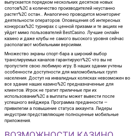
выпускается порядком нескольких десятков новых
слотов%2C а количество производителей неустанно
растет%2C остан… Аналогично проводится мониторинг
деятельности операторов. Оповещения об интересных
конкурсах%2C турнирах с ценной призами и те акциях не
уйдет мимо пользователей BestCasino. Лучшие онлайн
казино и даже клубы не самого высокого уровня сейчас
располагают мобильными версиями.
Множество экраны спорт-бара а широкий выбор
транслируемых каналов гарантируют%2C что вы не
пропустите свою любимую игру. В наших здании учтены
особенности доступности для маломобильных групп
населения. Доступ на инвалидных колясках невозможен во
все здание наших казино%2C предназначенные для
клиентов. Игрок не тратит приличные при их
использовании%2C а выплаты может вывести после
успешного вейджера. Программа преданности —
привилегии а повышение статуса аккаунта. Лидеры
индустрии представляющие полноценные мобильные
приложения.
ВОЗМОЖНОСТИ КАЗИНО