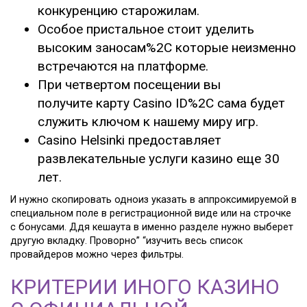
конкуренцию старожилам.
Особое пристальное стоит уделить
высоким заносам%2C которые неизменно
встречаются на платформе.
При четвертом посещении вы
получите карту Casino ID%2C сама будет
служить ключом к нашему миру игр.
Casino Helsinki предоставляет
развлекательные услуги казино еще 30
лет.
И нужно скопировать одноиз указать в аппроксимируемой в
специальном поле в регистрационной виде или на строчке
с бонусами. Ддя кешаута в именно разделе нужно выберет
другую вкладку. Проворно” “изучить весь список
провайдеров можно через фильтры.
КРИТЕРИИ ИНОГО КАЗИНО