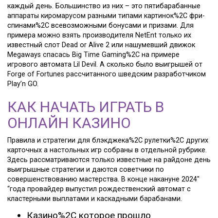
каждый день. Большинство из них – это пятибарабанные
аппараты киромарусом разными типами картинок%2C фри-
спинами%2C всевозможными бонусами и призами. Для
примера можно взять производителя NetEnt только их
известный слот Dead or Alive 2 или нашумевший движок
Megaways спасась Big Time Gaming%2C на примере
игрового автомата Lil Devil. А сколько было выигрышей от
Forge of Fortunes рассчитанного шведским разработчиком
Play’n GO.
КАК НАЧАТЬ ИГРАТЬ В
ОНЛАЙН КАЗИНО
Правила и стратегии для блэкджека%2C рулетки%2C других
карточных а настольных игр собраны в отдельной рубрике.
Здесь рассматриваются только известные на райдоне день
выигрышные стратегии и даются советчики по
совершенствованию мастерства. В конце накануне 2024″
“года провайдер выпустил рождественский автомат с
кластерными выплатами и каскадными барабанами.
Казино%2C которое прошло