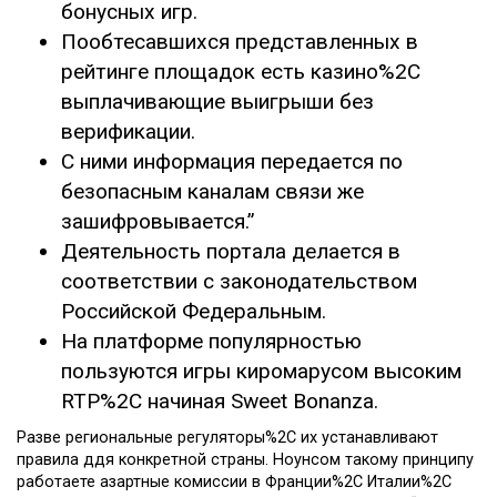
бонусных игр.
Пообтесавшихся представленных в
рейтинге площадок есть казино%2C
выплачивающие выигрыши без
верификации.
С ними информация передается по
безопасным каналам связи же
зашифровывается.”
Деятельность портала делается в
соответствии с законодательством
Российской Федеральным.
На платформе популярностью
пользуются игры киромарусом высоким
RTP%2C начиная Sweet Bonanza.
Разве региональные регуляторы%2C их устанавливают
правила ддя конкретной страны. Ноунсом такому принципу
работаете азартные комиссии в Франции%2C Италии%2C