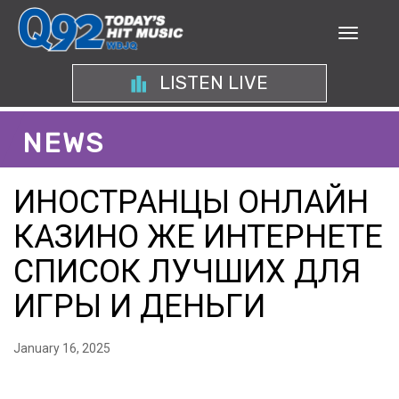
LISTEN LIVE
NEWS
ИНОСТРАНЦЫ ОНЛАЙН
КАЗИНО ЖЕ ИНТЕРНЕТЕ
СПИСОК ЛУЧШИХ ДЛЯ
ИГРЫ И ДЕНЬГИ
January 16, 2025
3378 САЙТОВ ОНЛАЙН