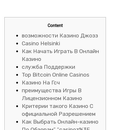
КАЗИНО
Content
возможности Казино Джозз
Casino Helsinki
Как Начать Играть В Онлайн
Казино
служба Поддержки
Top Bitcoin Online Casinos
Казино На Гсч
преимущества Игры В
Лицензионном Казино
Критерии такого Казино С
официальной Разрешением
Как Выбрать Онлайн-казино
По Обзорам” “casinoz%3F