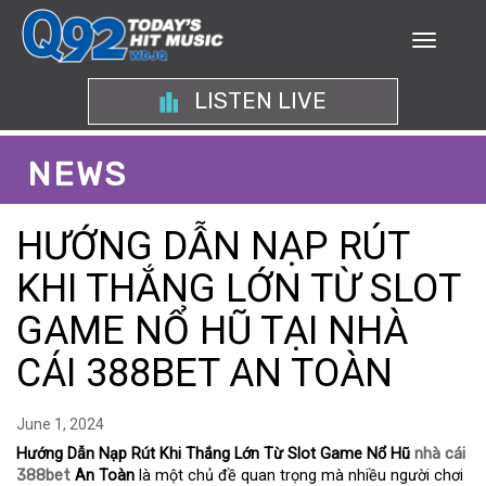
LISTEN LIVE
NEWS
HƯỚNG DẪN NẠP RÚT
KHI THẮNG LỚN TỪ SLOT
GAME NỔ HŨ TẠI NHÀ
CÁI 388BET AN TOÀN
June 1, 2024
Hướng Dẫn Nạp Rút Khi Thắng Lớn Từ Slot Game Nổ Hũ
nhà cái
388bet
An Toàn
là một chủ đề quan trọng mà nhiều người chơi