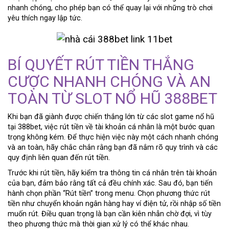
nhanh chóng, cho phép bạn có thể quay lại với những trò chơi
yêu thích ngay lập tức.
BÍ QUYẾT RÚT TIỀN THẮNG
CƯỢC NHANH CHÓNG VÀ AN
TOÀN TỪ SLOT NỔ HŨ 388BET
Khi bạn đã giành được chiến thắng lớn từ các slot game nổ hũ
tại 388bet, việc rút tiền về tài khoản cá nhân là một bước quan
trọng không kém. Để thực hiện việc này một cách nhanh chóng
và an toàn, hãy chắc chắn rằng bạn đã nắm rõ quy trình và các
quy định liên quan đến rút tiền.
Trước khi rút tiền, hãy kiểm tra thông tin cá nhân trên tài khoản
của bạn, đảm bảo rằng tất cả đều chính xác. Sau đó, bạn tiến
hành chọn phần “Rút tiền” trong menu. Chọn phương thức rút
tiền như chuyển khoản ngân hàng hay ví điện tử, rồi nhập số tiền
muốn rút. Điều quan trọng là bạn cần kiên nhẫn chờ đợi, vì tùy
theo phương thức mà thời gian xử lý có thể khác nhau.