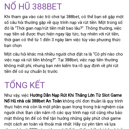
NỔ HŨ 388BET
Khi tham gia vào các trò chơi tại 388bet, có thể bạn sẽ gặp một
số câu hỏi thường gặp về quy trình nạp và rút tiền. Một trong số
đó là “Thời gian nạp/rút tiền mất bao lâu?”. Thông thường, việc
nạp tiền sẽ được thực hiện ngay lập tức, tuy nhiên với rút tiền,
thời gian có thể từ 1 đến 3 ngày làm việc tùy vào phương thức
bạn chọn.
Một câu hỏi khác mà nhiều người chơi đặt ra là “Có phí nào cho
việc nạp và rút tiền không?”. Tại 388bet, việc nạp tiền thường
không mất phí, nhưng bạn nên kiểm tra rõ quy định về phí rút
tiền để có sự chuẩn bị trước.
TỔNG KẾT
Như vậy, việc
Hướng Dẫn Nạp Rút Khi Thắng Lớn Từ Slot Game
Nổ Hũ nhà cái 388bet An Toàn
không chỉ đơn thuần là quy trình
thực hiện mà còn là một phần quan trọng trong trải nghiệm của
người chơi. Bạn cần nắm rõ các quy trình nạp rút cũng như bảo
mật thông tin để có thể tận hưởng những giây phút chơi game
một cách an toàn và thoải mái nhất. Hãy cứ yên tâm và lựa