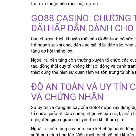
toàn và thuận tiện mọi lúc, mọi nơi.
GO88 CASINO: CHƯƠNG 
ĐÃI HẤP DẪN DÀNH CHO
Các chương trình khuyến mãi của Go88 luôn có sức h
trả ngay sau khi chơi, đến các giải đấu đặc sắc. Nhờ vậ
tăng cơ hội thắng lớn.
Ngoài ra, nền tảng còn thường xuyên tổ chức các eve
tác, đồng thời duy trì không khí sôi động và cạnh tr
thiết cũng thể hiện sự quan tâm và tôn trọng từ phía 
ĐỘ AN TOÀN VÀ UY TÍN 
VÀ CHỨNG NHẬN
Sự uy tín và đáng tin cậy của Go88 được xây dựng d
tổ chức quốc tế. Các chứng nhận về bảo mật, phản h
nghệ đều giúp người chơi yên tâm khi tham gia.
Ngoài ra, nền tảng này còn cam kết chấp hành đúng l
suốt quá trình hợp tác. Việc minh bạch về các khoản 