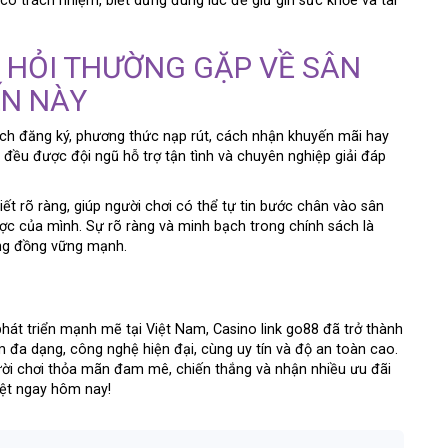
 có trách nhiệm, biết dừng đúng lúc để giữ gìn sức khỏe và tài
U HỎI THƯỜNG GẶP VỀ SÂN
ẾN NÀY
ch đăng ký, phương thức nạp rút, cách nhận khuyến mãi hay
 đều được đội ngũ hỗ trợ tận tình và chuyên nghiệp giải đáp
ết rõ ràng, giúp người chơi có thể tự tin bước chân vào sân
cược của mình. Sự rõ ràng và minh bạch trong chính sách là
ộng đồng vững mạnh.
hát triển mạnh mẽ tại Việt Nam, Casino link go88 đã trở thành
 đa dạng, công nghệ hiện đại, cùng uy tín và độ an toàn cao.
gười chơi thỏa mãn đam mê, chiến thắng và nhận nhiều ưu đãi
iệt ngay hôm nay!